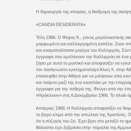
Η δημιουργία της ιστορίας, η διαδρομή της σκέ
«CANDIA DESIDERATA»
Τέλη 1966. Ο Φέφος Κ., γόνος μεγαλοαστικής οικο
μορφωμένη και καλλιεργημένη κοπέλα. Ζουν στην
και κοσμοπολίτισσα μητέρα του Καλλιρρόη. Σύντ
έγγραφα που εμπλέκουν την Καλλιρρόη σε ένα μ
ζήσει με αυτό το μυστικό και αποφασίζει να εγκ
τον πασίγνωστο εγκληματολόγο Άλκη Χ. στην Αθήν
επισκεφθεί στην Αθήνα για να μιλήσουν από κοντ
και παίρνει μαζί της ένα κασελάκι με την επιγ
έγγραφα για την πεθερά της. Φεύγει από την έπα
«Ηράκλειον» στις 6 Δεκεμβρίου 1966. Το πλοίο 
Απόκριες 1968. Η Καλλιρρόη αποφασίζει να διορ
το βαρύ κλίμα από την απώλεια της Χριστίνας. Ο
ότι η σύζυγός του ζει. Έχει βρει στο μεταξύ το 
θάλασσα έχει ξεβράσει στην παραλία της Αμμουδ