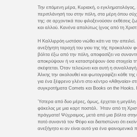
Την επόμενη μέρα, Κυριακή, ο εγκληματολόγος, έχ
περιπλάνησή του στην πόλη, στα μέρη όπου σύχνα
της: σε αρχοντικά που φιλοξενούσαν εκθέσεις ζω
και αλλού. Κανένα απολύτως ίχνος από τη Χριστί
Η Καλλιρρόη ωστόσο νιώθει κάτι να την απειλεί
ανεξήγητη ταραχή του γιου της τής προκαλούν
βόλτα έξω από την πόλη, αποφασίζει να συναντήσε
αποκρύψουν ή να καταστρέψουν όσα στοιχεία τη
σκέφτεται. Όταν τελειώνει και αυτή η συναλλαγή,
Άλκης την ακολουθεί και φωτογραφίζει κάθε της κ
για ένα ξέφρενο γλέντι στο κέντρο «Αθηναία» στ
συγκροτήματα Comets και Books on the Hooks. Η
Ύστερα από δυο μέρες, όμως, έρχεται η μεγάλη έ
φάκελος με μια καρτ ποστάλ. Ήταν από τη Χριστ
πράγματα! Ψύχραιμος, μετά από μια βόλτα στην 
ποτό συναντά τον Φέφο και διαπιστώνει ότι εκεί
ανεξήγητο κι αν είναι αυτό για ένα φαινομενικά 