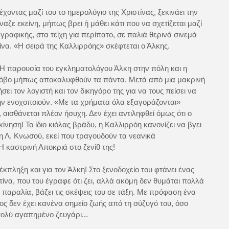
οντας μαζί του το ημερολόγιο της Χριστίνας, ξεκινάει την
ζε εκείνη, μήπως βρει ή μάθει κάτι που να σχετίζεται μαζί
γραφικής, στα τείχη για περίπατο, σε παλιά θερινά σινεμά
να. «Η σειρά της Καλλιρρόης» σκέφτεται ο Άλκης.
. Η παρουσία του εγκληματολόγου Άλκη στην πόλη και η
 φόβο μήπως αποκαλυφθούν τα πάντα. Μετά από μια μακρινή
ι τον λογιστή και τον δικηγόρο της για να τους πείσει να
ν ενοχοποιούν. «Με τα χρήματα όλα εξαγοράζονται»
 αισθάνεται πλέον ήσυχη. Δεν έχει αντιληφθεί όμως ότι ο
ίνηση! Το ίδιο κιόλας βράδυ, η Καλλιρρόη κανονίζει να βγει
η Λ. Κνωσού, εκεί που τραγουδούν τα νεανικά
 καστρινή Αποκριά στο ζενίθ της!
κπληξη και για τον Άλκη! Στο ξενοδοχείο του φτάνει ένας
ίνα, που του έγραφε ότι ζει, αλλά ακόμη δεν θυμάται πολλά
παραλία, βάζει τις σκέψεις του σε τάξη. Με πρόφαση ένα
νος δεν έχει κανένα σημείο ζωής από τη σύζυγό του, όσο
πολύ αγαπημένο ζευγάρι...