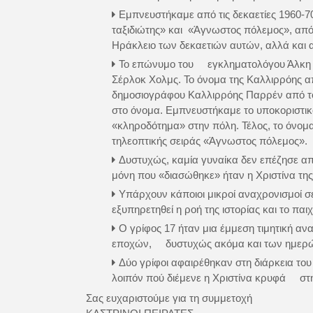
Εμπνευστήκαμε από τις δεκαετίες 1960-7
ταξιδιώτης» και «Άγνωστος πόλεμος», απ
Ηράκλειο των δεκαετιών αυτών, αλλά και 
Το επώνυμο του εγκληματολόγου Άλκη ξ
Σέρλοκ Χολμς. Το όνομα της Καλλιρρόης
δημοσιογράφου Καλλιρρόης Παρρέν από τ
στο όνομα. Εμπνευστήκαμε το υποκοριστι
«κληροδότημα» στην πόλη. Τέλος, το όνομ
τηλεοπτικής σειράς «Άγνωστος πόλεμος».
Δυστυχώς, καμία γυναίκα δεν επέζησε 
μόνη που «διασώθηκε» ήταν η Χριστίνα της
Υπάρχουν κάποιοι μικροί αναχρονισμοί 
εξυπηρετηθεί η ροή της ιστορίας και το παιχ
Ο γρίφος 17 ήταν μια έμμεση τιμητική 
εποχών, δυστυχώς ακόμα και των ημερ
Δύο γρίφοι αφαιρέθηκαν στη διάρκεια του
λοιπόν πού διέμενε η Χριστίνα κρυφά στ
Σας ευχαριστούμε για τη συμμετοχή