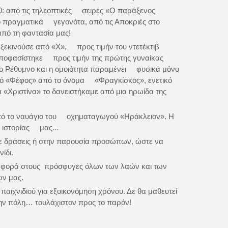
0: από τις τηλεοπτικές σειρές «Ο παράξενος
ό πραγματικά γεγονότα, από τις Αποκριές στο
από τη φαντασία μας!
εκινούσε από «Χ», προς τιμήν του ντετέκτιβ
 αποφασίστηκε προς τιμήν της πρώτης γυναίκας
ο Ρέθυμνο και η ομοιότητα παραμένει φυσικά μόνο
κό «Φέφος» από το όνομα «Φραγκίσκος», ενετικό
α «Χριστίνα» το δανειστήκαμε από μια ηρωίδα της
από το ναυάγιο του οχηματαγωγού «Ηράκλειον». Η
 ιστορίας μας...
σε δράσεις ή στην παρουσία προσώπων, ώστε να
νίδι.
αναφορά στους πρόσφυγες όλων των λαών και των
ών μας.
 παιχνιδιού για εξοικονόμηση χρόνου. Δε θα μαθευτεί
ην πόλη… τουλάχιστον προς το παρόν!