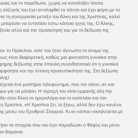
ένειας και το παρέδωσε, χωρίς να καταλάβει τίποτα
σύζυγός του έχει αντιληφθεί τα πάντα και έχει φύγει με το
για τη συνεργασία μεταξύ του Άλκη και της Χριστίνας, καλεί
μπορέσει να εντοπίσει έστω κάποιο ίχνος της. Ο Άλκης,
ξενία αλλά και την πρόσκλησή του για τη δεξίωση της
ν το Ηράκλειο, ούτε του ήταν άγνωστο το όνομα της
ως είναι διαφορετική, καθώς μια φινετσάτη γυναίκα στην
φημης δεξίωσης στην έπαυλη συνειδητοποιεί ότι η γυναίκα
κομψότητα και την έντονη προσωπικότητά της. Στη δεξίωση
όλης!
δέχεται ένα μυστήριο τηλεφώνημα, που τον κάνει, αν και
μο για να μιλήσει. Η ταραχή του είναι εμφανής όλη την
ει στον Άλκη το ημερολόγιο και το κασελάκι και τον
 τη Χριστίνα. «Η Χριστίνα ζει, το ξέρω, αλλά δεν έχω κανένα
της μέσω του Ερυθρού Σταυρού. Κι αν κάπου νοσηλεύεται με
σει τα στοιχεία που του έχει παραδώσει ο Φέφος και μένει
ι δαιμόνια.