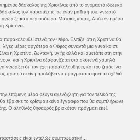
απημένος δάσκαλος της Χριστίνας από το ονομαστό ιδιωτικό
 Ο δάσκαλος τον παραπέμπει σε έναν μαθητή του, γνωστό
 γνώριζε κάτι περισσότερο. Μάταιος κόπος. Από την ημέρα
τη Χριστίνα.
α παρακολουθεί στενά τον Φέφο. Ελπίζει ότι η Χριστίνα θα
ά, λίγες μέρες αργότερα ο Φέφος συναντά μια γυναίκα σε
ίναι η Χριστίνα, ζωντανή, υγιής αλλά και αμετάπειστη στην
υν, και η Χριστίνα εξαφανίζεται στα σκοτεινά χαμηλά
α γνωρίζει ότι τον έχει παρακολουθήσει, και του ζητάει να
τίνας προτού εκείνη προλάβει να πραγματοποιήσει τα σχέδιά
την επόμενη μέρα φεύγει ανενόχλητη για τον τελικό της
 θα έβρισκε το κρίσιμο εκείνο έγγραφο που θα συμπλήρωνε
ρόης. Ο αληθινός θησαυρός βρισκόταν πράγματι εκεί.
αταστάσεις είναι εντελώς συμπτωματική…