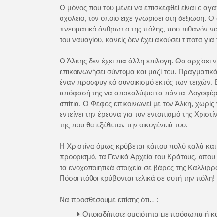
Ο μόνος που του μένει να επισκεφθεί είναι ο αγ
σχολείο, τον οποίο είχε γνωρίσει στη δεξίωση.
πνευματικό άνθρωπο της πόλης, που πιθανόν να
του ναυαγίου, κανείς δεν έχει ακούσει τίποτα για 
Ο Άλκης δεν έχει πια άλλη επιλογή. Θα αρχίσει ν
επικοινωνήσει σύντομα και μαζί του. Πραγματικ
έναν προσφυγικό συνοικισμό εκτός των τειχών. Ε
απόφασή της να αποκαλύψει τα πάντα. Λογοφέρνο
σπίτια. Ο Φέφος επικοινωνεί με τον Άλκη, χωρίς ν
εντείνει την έρευνα για τον εντοπισμό της Χρισ
της που θα εξέθεταν την οικογένειά του.
Η Χριστίνα όμως κρύβεται κάπου πολύ καλά και 
προορισμό, τα Γενικά Αρχεία του Κράτους, όπου
τα ενοχοποιητικά στοιχεία σε βάρος της Καλλιρ
Πόσοι πόθοι κρύβονται τελικά σε αυτή την πόλη!
Να προσθέσουμε επίσης ότι…:
Οποιαδήποτε ομοιότητα με πρόσωπα ή κ