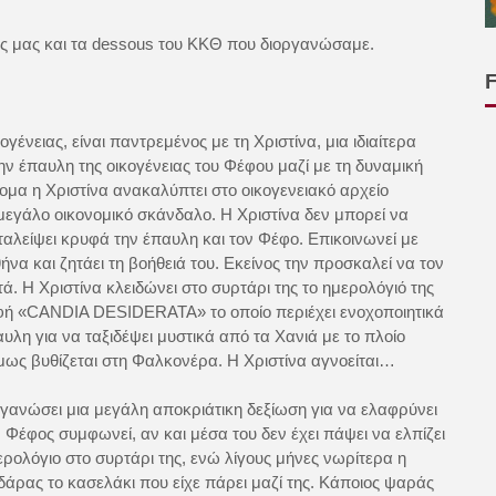
ψης μας και τα dessous του ΚΚΘ που διοργανώσαμε.
γένειας, είναι παντρεμένος με τη Χριστίνα, μια ιδιαίτερα
 έπαυλη της οικογένειας του Φέφου μαζί με τη δυναμική
ομα η Χριστίνα ανακαλύπτει στο οικογενειακό αρχείο
εγάλο οικονομικό σκάνδαλο. Η Χριστίνα δεν μπορεί να
αταλείψει κρυφά την έπαυλη και τον Φέφο. Επικοινωνεί με
α και ζητάει τη βοήθειά του. Εκείνος την προσκαλεί να τον
ά. Η Χριστίνα κλειδώνει στο συρτάρι της το ημερολόγιό της
ραφή «CANDIA DESIDERATA» το οποίο περιέχει ενοχοποιητικά
υλη για να ταξιδέψει μυστικά από τα Χανιά με το πλοίο
όμως βυθίζεται στη Φαλκονέρα. Η Χριστίνα αγνοείται…
γανώσει μια μεγάλη αποκριάτικη δεξίωση για να ελαφρύνει
 Φέφος συμφωνεί, αν και μέσα του δεν έχει πάψει να ελπίζει
ημερολόγιο στο συρτάρι της, ενώ λίγους μήνες νωρίτερα η
άρας το κασελάκι που είχε πάρει μαζί της. Κάποιος ψαράς