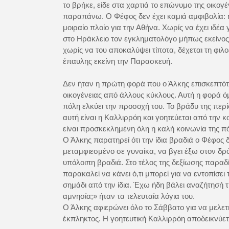
το βρήκε, είδε στα χαρτιά το επώνυμο της οικογ
παραπάνω. Ο Φέφος δεν έχει καμιά αμφιβολία: η 
μοιραίο πλοίο για την Αθήνα. Χωρίς να έχει ιδέα 
στο Ηράκλειο τον εγκληματολόγο μήπως εκείνος 
χωρίς να του αποκαλύψει τίποτα, δέχεται τη φιλο
έπαυλης εκείνη την Παρασκευή.
Δεν ήταν η πρώτη φορά που ο Άλκης επισκεπτότα
οικογένειας από άλλους κύκλους. Αυτή η φορά όμ
πόλη ελκύει την προσοχή του. Το βράδυ της περί
αυτή είναι η Καλλιρρόη και γοητεύεται από την 
είναι προσκεκλημένη όλη η καλή κοινωνία της π
Ο Άλκης παρατηρεί ότι την ίδια βραδιά ο Φέφος 
μεταμφιεσμένο σε γυναίκα, να βγει έξω στον δρό
υπόλοιπη βραδιά. Στο τέλος της δεξίωσης παραδίδ
παρακαλεί να κάνει ό,τι μπορεί για να εντοπίσει
σημάδι από την ίδια. Έχω ήδη βάλει αναζήτησή 
αμνησία;» ήταν τα τελευταία λόγια του.
Ο Άλκης αφιερώνει όλο το Σάββατο για να μελετή
έκπληκτος. Η γοητευτική Καλλιρρόη αποδεικνύετα