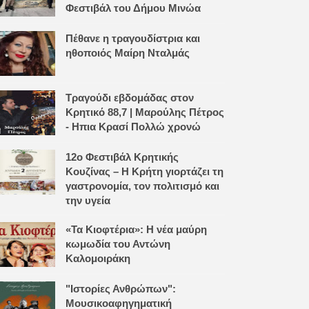
Φεστιβάλ του Δήμου Μινώα
Πέθανε η τραγουδίστρια και
ηθοποιός Μαίρη Νταλμάς
Τραγούδι εβδομάδας στον
Κρητικό 88,7 | Μαρούλης Πέτρος
- Ηπια Κρασί Πολλώ χρονώ
12ο Φεστιβάλ Κρητικής
Κουζίνας – Η Κρήτη γιορτάζει τη
γαστρονομία, τον πολιτισμό και
την υγεία
«Τα Κιοφτέρια»: Η νέα μαύρη
κωμωδία του Αντώνη
Καλομοιράκη
"Ιστορίες Ανθρώπων":
Μουσικοαφηγηματική