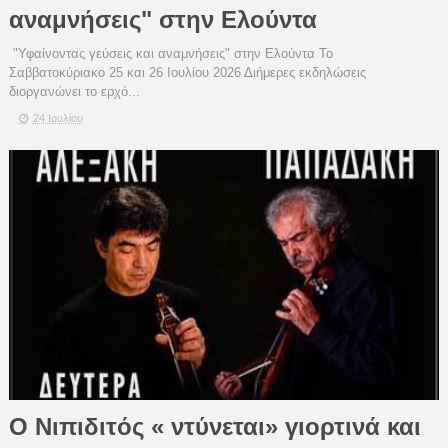
αναμνήσεις" στην Ελούντα
"Υφαίνοντας γεύσεις και αναμνήσεις" στην Ελούντα Το
Σαββατοκύριακο 25 και 26 Ιουλίου 2026 Διήμερες εκδηλώσεις
διοργανώνει το ερχό...
24 Ιουλίου
Ο Νιπιδιτός « ντύνεται» γιορτινά και