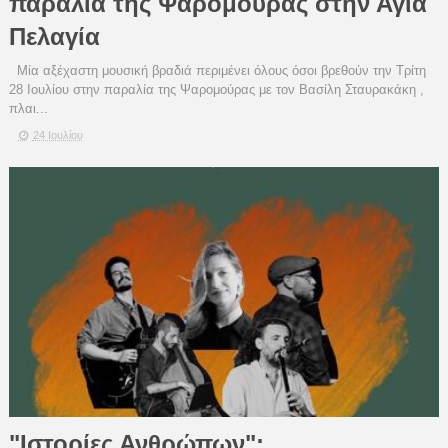
παραλία της Ψαρομούρας στην Αγία
Πελαγία
Μία αξέχαστη μουσική βραδιά περιμένει όλους όσοι βρεθούν την Τρίτη
28 Ιουλίου στην παραλία της Ψαρομούρας με τον Βασίλη Σταυρακάκη ,
πλαι...
24 Ιουλίου
"Ιστορίες Ανθρώπων":