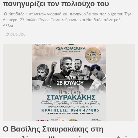
πανηγυρίζει τον πολιούχο του
Ο Νιπιδιτός « ντύνεται» γιορτινά και πανηγυρίζει τον πολιούχο του Την
Δευτέρα, 27 Ιουλίου Άγιος Παντελεήμονας και Νιπιδιτός πάνε μαζί.
Άλλω...
24 Ιουλίου
Ο Βασίλης Σταυρακάκης στη