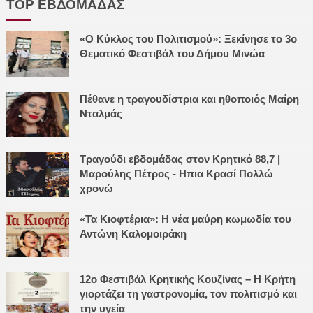
TOP ΕΒΔΟΜΑΔΑΣ
«Ο Κύκλος του Πολιτισμού»: Ξεκίνησε το 3ο
Θεματικό Φεστιβάλ του Δήμου Μινώα
Πέθανε η τραγουδίστρια και ηθοποιός Μαίρη
Νταλμάς
Τραγούδι εβδομάδας στον Κρητικό 88,7 |
Μαρούλης Πέτρος - Ηπια Κρασί Πολλώ
χρονώ
«Τα Κιοφτέρια»: Η νέα μαύρη κωμωδία του
Αντώνη Καλομοιράκη
12ο Φεστιβάλ Κρητικής Κουζίνας – Η Κρήτη
γιορτάζει τη γαστρονομία, τον πολιτισμό και
την υγεία