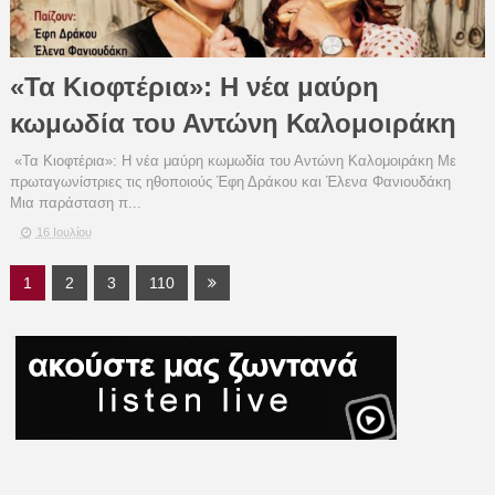
«Τα Κιοφτέρια»: Η νέα μαύρη
κωμωδία του Αντώνη Καλομοιράκη
«Τα Κιοφτέρια»: Η νέα μαύρη κωμωδία του Αντώνη Καλομοιράκη Με
πρωταγωνίστριες τις ηθοποιούς Έφη Δράκου και Έλενα Φανιουδάκη
Μια παράσταση π...
16 Ιουλίου
1
2
3
110