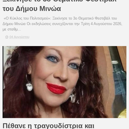
του Δήμου Μινώα
«Ο Κύκλος του Πολιτισμού»: Ξεκίνησε το 3ο Θεματικό Φεστιβάλ του
Δήμου Μινώα Οι εκδηλώσεις συνεχίζονται την Τρίτη 4 Αυγούστου 2026,
με σταθμ...
04 Αυγούστου
Πέθανε η τραγουδίστρια και