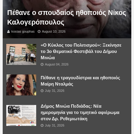
Πέθανε ο σπουδαίος ηθοποιός Νίκος
Καλογερόπουλος
kostas gouphas
August 10, 2026
«Ο Κύκλος του Πολιτισμού»: Ξεκίνησε
το 3ο Θεματικό Φεστιβάλ του Δήμου
Μινώα
August 04, 2026
Πέθανε η τραγουδίστρια και ηθοποιός
Μαίρη Νταλμάς
July 31, 2026
Δήμος Μινώα Πεδιάδας: Νέα
ημερομηνία για το τιμητικό αφιέρωμα
στον Δρ. Ρεθεμιωτάκη
July 31, 2026