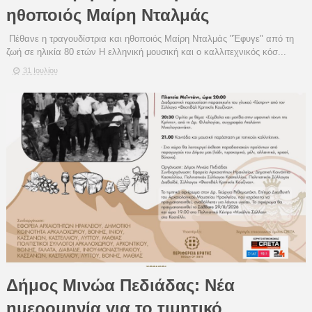
ηθοποιός Μαίρη Νταλμάς
Πέθανε η τραγουδίστρια και ηθοποιός Μαίρη Νταλμάς "Έφυγε" από τη
ζωή σε ηλικία 80 ετών Η ελληνική μουσική και ο καλλιτεχνικός κόσ...
31 Ιουλίου
Δήμος Μινώα Πεδιάδας: Νέα
ημερομηνία για το τιμητικό