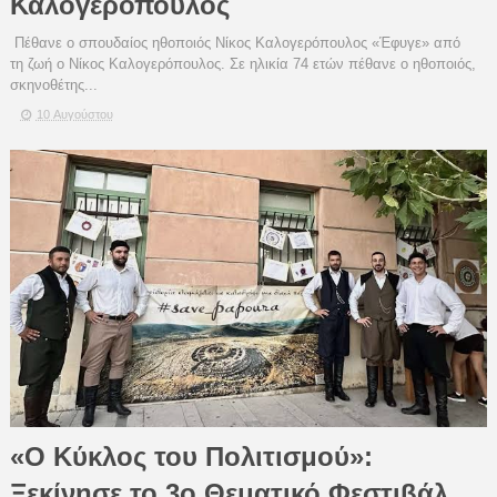
Καλογερόπουλος
Πέθανε ο σπουδαίος ηθοποιός Νίκος Καλογερόπουλος «Έφυγε» από
τη ζωή ο Νίκος Καλογερόπουλος. Σε ηλικία 74 ετών πέθανε ο ηθοποιός,
σκηνοθέτης...
10 Αυγούστου
«Ο Κύκλος του Πολιτισμού»:
Ξεκίνησε το 3ο Θεματικό Φεστιβάλ