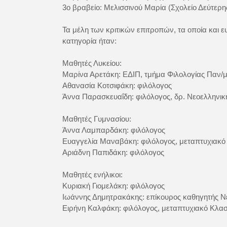
3o βραβείο: Μελισσινού Μαρία (Σχολείο Δεύτερη
Τα μέλη των κριτικών επιτροπών, τα οποία και 
κατηγορία ήταν:
Μαθητές Λυκείου:
Μαρίνα Αρετάκη: ΕΔΙΠ, τμήμα Φιλολογίας Παν/μ
Αθανασία Κοτσιφάκη: φιλόλογος
Άννα Παρασκευαΐδη: φιλόλογος, δρ. Νεοελληνι
Μαθητές Γυμνασίου:
Άννα Λαμπαρδάκη: φιλόλογος
Ευαγγελία Μαναβάκη: φιλόλογος, μεταπτυχιακό 
Αριάδνη Παπιδάκη: φιλόλογος
Μαθητές ενήλικοι:
Κυριακή Γιομελάκη: φιλόλογος
Ιωάννης Δημητρακάκης: επίκουρος καθηγητής Ν
Ειρήνη Καλφάκη: φιλόλογος, μεταπτυχιακό Κλ