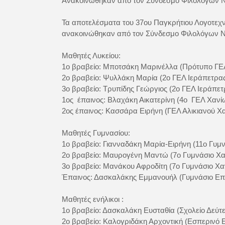
Ανακοινώθηκαν από τον Σύνδεσμο Φιλολόγων 
Τα αποτελέσματα του 37ου Παγκρήτιου Λογοτεχνι
ανακοινώθηκαν από τον Σύνδεσμο Φιλολόγων Ν.
Μαθητές Λυκείου:
1ο βραβείο: Μποτσάκη Μαρινέλλα (Πρότυπο ΓΕ
2ο βραβείο: Ψυλλάκη Μαρία (2ο ΓΕΛ Ιεράπετρα
3o βραβείο: Τρυπίδης Γεώργιος (2ο ΓΕΛ Ιεράπετ
1ος έπαινος: Βλαχάκη Αικατερίνη (4ο ΓΕΛ Χανί
2ος έπαινος: Κασσάρα Ειρήνη (ΓΕΛ Αλικιανού Χ
Μαθητές Γυμνασίου:
1ο βραβείο: Γιανναδάκη Μαρία-Ειρήνη (11ο Γυμ
2ο βραβείο: Μαυρογένη Μαντώ (7ο Γυμνάσιο Χα
3ο βραβείο: Μανάκου Αφροδίτη (7ο Γυμνάσιο Χα
Έπαινος: Δασκαλάκης Εμμανουήλ (Γυμνάσιο Επ
Μαθητές ενήλικοι :
1ο βραβείο: Δασκαλάκη Ευσταθία (Σχολείο Δεύτ
2ο βραβείο: Καλογριδάκη Αρχοντική (Εσπερινό