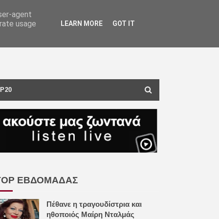
user-agent
erate usage
LEARN MORE
GOT IT
P20
TOP ΕΒΔΟΜΑΔΑΣ
Πέθανε η τραγουδίστρια και
ηθοποιός Μαίρη Νταλμάς