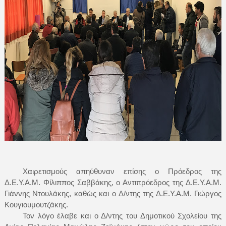
Χαιρετισμούς απηύθυναν επίσης ο Πρόεδρος της
Δ.Ε.Υ.Α.Μ. Φίλιππος Σαββάκης, ο Αντιπρόεδρος της Δ.Ε.Υ.Α.Μ.
Γιάννης Ντουλάκης, καθώς και ο Δ/ντης της Δ.Ε.Υ.Α.Μ. Γιώργος
Κουγιουμουτζάκης.
Τον λόγο έλαβε και ο Δ/ντης του Δημοτικού Σχολείου της