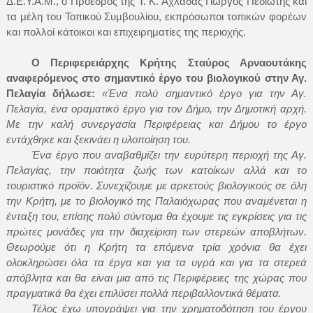
Δ.Ε.Υ.Α.Μ., ο Πρόεδρος της Τ. Κ. Αχλάδας Γιώργος Πεδιώτης και
τα μέλη του Τοπικού Συμβουλίου, εκπρόσωποι τοπικών φορέων
και πολλοί κάτοικοι και επιχειρηματίες της περιοχής.
Ο Περιφερειάρχης Κρήτης Σταύρος Αρναουτάκης
αναφερόμενος στο σημαντικό έργο του βιολογικού στην Αγ.
Πελαγία δήλωσε:
«Ένα πολύ σημαντικό έργο για την Αγ.
Πελαγία, ένα οραματικό έργο για τον Δήμο, την Δημοτική αρχή.
Με την καλή συνεργασία Περιφέρειας και Δήμου το έργο
εντάχθηκε και ξεκινάει η υλοποίηση του.
Ένα έργο που αναβαθμίζει την ευρύτερη περιοχή της Αγ.
Πελαγίας, την ποιότητα ζωής των κατοίκων αλλά και το
τουριστικό προϊόν. Συνεχίζουμε με αρκετούς βιολογικούς σε όλη
την Κρήτη, με το βιολογικό της Παλαιόχωρας που αναμένεται η
ένταξη του, επίσης πολύ σύντομα θα έχουμε τις εγκρίσεις για τις
πρώτες μονάδες για την διαχείριση των στερεών αποβλήτων.
Θεωρούμε ότι η Κρήτη τα επόμενα τρία χρόνια θα έχει
ολοκληρώσει όλα τα έργα και για τα υγρά και για τα στερεά
απόβλητα και θα είναι μια από τις Περιφέρειες της χώρας που
πραγματικά θα έχει επιλύσει πολλά περιβαλλοντικά θέματα.
Τέλος έχω υπογράψει για την χρηματοδότηση του έργου