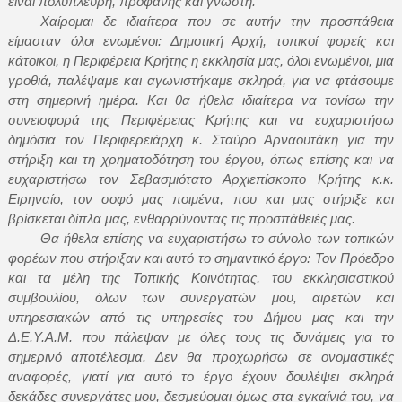
είναι πολύπλευρη, προφανής και γνωστή.
Χαίρομαι δε ιδιαίτερα που σε αυτήν την προσπάθεια
είμασταν όλοι ενωμένοι: Δημοτική Αρχή, τοπικοί φορείς και
κάτοικοι, η Περιφέρεια Κρήτης η εκκλησία μας, όλοι ενωμένοι, μια
γροθιά, παλέψαμε και αγωνιστήκαμε σκληρά, για να φτάσουμε
στη σημερινή ημέρα. Και θα ήθελα ιδιαίτερα να τονίσω την
συνεισφορά της Περιφέρειας Κρήτης και να ευχαριστήσω
δημόσια τον Περιφερειάρχη κ. Σταύρο Αρναουτάκη για την
στήριξη και τη χρηματοδότηση του έργου, όπως επίσης και να
ευχαριστήσω τον Σεβασμιότατο Αρχιεπίσκοπο Κρήτης κ.κ.
Ειρηναίο, τον σοφό μας ποιμένα, που και μας στήριξε και
βρίσκεται δίπλα μας, ενθαρρύνοντας τις προσπάθειές μας.
Θα ήθελα επίσης να ευχαριστήσω το σύνολο των τοπικών
φορέων που στήριξαν και αυτό το σημαντικό έργο: Τον Πρόεδρο
και τα μέλη της Τοπικής Κοινότητας, του εκκλησιαστικού
συμβουλίου, όλων των συνεργατών μου, αιρετών και
υπηρεσιακών από τις υπηρεσίες του Δήμου μας και την
Δ.Ε.Υ.Α.Μ. που πάλεψαν με όλες τους τις δυνάμεις για το
σημερινό αποτέλεσμα. Δεν θα προχωρήσω σε ονομαστικές
αναφορές, γιατί για αυτό το έργο έχουν δουλέψει σκληρά
δεκάδες συνεργάτες μου, δεσμεύομαι όμως στα εγκαίνιά του, να