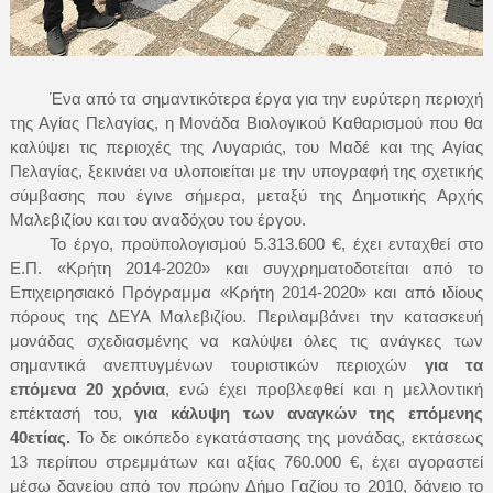
Ένα από τα σημαντικότερα έργα για την ευρύτερη περιοχή
της Αγίας Πελαγίας, η Μονάδα Βιολογικού Καθαρισμού που θα
καλύψει τις περιοχές της Λυγαριάς, του Μαδέ και της Αγίας
Πελαγίας, ξεκινάει να υλοποιείται με την υπογραφή της σχετικής
σύμβασης που έγινε σήμερα, μεταξύ της Δημοτικής Αρχής
Μαλεβιζίου και του αναδόχου του έργου.
Το έργο, προϋπολογισμού 5.313.600 €,
έχει ενταχθεί
στο
Ε.Π.
«Κρήτη 2014-2020» και συγχρηματοδοτείται από το
Επιχειρησιακό Πρόγραμμα «Κρήτη 2014-2020» και από ιδίους
πόρους της ΔΕΥΑ Μαλεβιζίου. Π
εριλαμβάνει την κατασκευή
μονάδας σχεδιασμένης να καλύψει όλες τις ανάγκες των
σημαντικά ανεπτυγμένων τουριστικών περιοχών
για τα
επόμενα 20 χρόνια
, ενώ έχει προβλεφθεί και η μελλοντική
επέκτασή του,
για κάλυψη των αναγκών της επόμενης
40ετίας.
Το δε οικόπεδο εγκατάστασης της μονάδας, εκτάσεως
13 περίπου στρεμμάτων και αξίας 760.000 €, έχει αγοραστεί
μέσω δανείου από τον πρώην Δήμο Γαζίου το 2010, δάνειο το