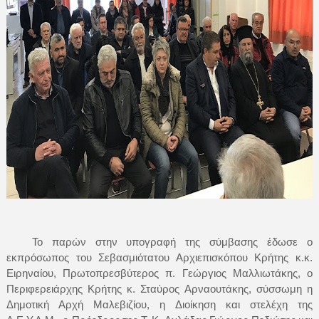
Το παρών στην υπογραφή της σύμβασης έδωσε ο
εκπρόσωπος του Σεβασμιότατου Αρχιεπισκόπου Κρήτης κ.κ.
Ειρηναίου, Πρωτοπρεσβύτερος π. Γεώργιος Μαλλιωτάκης, ο
Περιφερειάρχης Κρήτης κ. Σταύρος Αρναουτάκης, σύσσωμη η
Δημοτική Αρχή Μαλεβιζίου, η Διοίκηση και στελέχη της