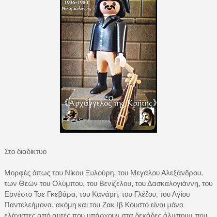
Στο διαδίκτυο
Μορφές όπως του Νίκου Ξυλούρη, του Μεγάλου Αλεξάνδρου,
των Θεών του Ολύμπου, του Βενιζέλου, του Δασκαλογιάννη, του
Ερνέστο Τσε Γκεβάρα, του Κανάρη, του Γλέζου, του Αγίου
Παντελεήμονα, ακόμη και του Ζακ Ιβ Κουστό είναι μόνο
ελάχιστες από αυτές που υπάρχουν στα δεκάδες άλμπουμ που