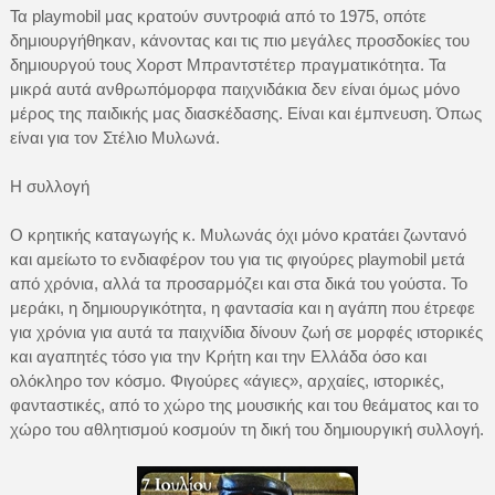
Τα playmobil μας κρατούν συντροφιά από το 1975, οπότε
δημιουργήθηκαν, κάνοντας και τις πιο μεγάλες προσδοκίες του
δημιουργού τους Χορστ Μπραντστέτερ πραγματικότητα. Τα
μικρά αυτά ανθρωπόμορφα παιχνιδάκια δεν είναι όμως μόνο
μέρος της παιδικής μας διασκέδασης. Είναι και έμπνευση. Όπως
είναι για τον Στέλιο Μυλωνά.
Η συλλογή
Ο κρητικής καταγωγής κ. Μυλωνάς όχι μόνο κρατάει ζωντανό
και αμείωτο το ενδιαφέρον του για τις φιγούρες playmobil μετά
από χρόνια, αλλά τα προσαρμόζει και στα δικά του γούστα. Το
μεράκι, η δημιουργικότητα, η φαντασία και η αγάπη που έτρεφε
για χρόνια για αυτά τα παιχνίδια δίνουν ζωή σε μορφές ιστορικές
και αγαπητές τόσο για την Κρήτη και την Ελλάδα όσο και
ολόκληρο τον κόσμο. Φιγούρες «άγιες», αρχαίες, ιστορικές,
φανταστικές, από το χώρο της μουσικής και του θεάματος και το
χώρο του αθλητισμού κοσμούν τη δική του δημιουργική συλλογή.