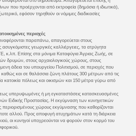
ν αναφέρονται στο δημοσίευμα. Απαγορεύεται επίσης η
ων που προέρχονται από εκτροφεία (δημόσια ή ιδιωτικά),
ξωτερικό, εφόσον τηρηθούν οι νόμιμες διαδικασίες
κατοικημένες περιοχές
αναφέρονται παραπάνω, απαγορεύεται στους
ις ασυγκόμιστες γεωργικές καλλιέργειες, τα ατρύγητα
Ε, κ.λπ. Επίσης στα μόνιμα Καταφύγια Άγριας Ζωής, σε
ών δρυμών, στους αρχαιολογικούς χώρους, στους
μενη άδεια του υπουργείου Πολιτισμού, σε περιοχές που
 καθώς και σε θαλάσσια ζώνη πλάτους 300 μέτρων από τις
ία κατοικία πόλεως και οικισμών και 150 μέτρα γύρω από
σεως υπερυψωμένες ή μη εγκαταστάσεις κατασκευασμένες
νών Ειδικής Προστασίας. Η εκγύμναση των κυνηγετικών
υς περιορισμένους χώρους εκγύμνασης που καθορίζονται
ήποτε αλλού. Προς αποφυγή ατυχημάτων κατά τη διάρκεια
κιού, οι κυνηγοί υποχρεούνται να φορούν στον κορμό του
φορικού.