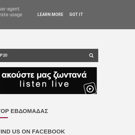
user-agent
erate usage
LEARN MORE
GOT IT
P20
TOP ΕΒΔΟΜΑΔΑΣ
FIND US ON FACEBOOK