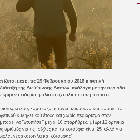
ίζεται μέχρι τις 29 Φεβρουαρίου 2016 η φετινή
 διάταξη της Διεύθυνσης Δασών, ανάλογα με την περίοδο
κριμένα είδη και μάλιστα όχι όλα σε απεριόριστο
γριοπερίστερο, καρακάξα, κάργια, κουρούνα και ψαρόνι, το
υ φετινού κυνηγετικού έτους και χωρίς περιορισμό στον
πορεί να "χτυπήσει" μέχρι 10 σιταρήθρες, μέχρι 12 ορτύκια
αριθμός για τις τσίχλες και τα κοτσύφια είναι 25, αλλά για
τσιχλα, γερακότσιχλα και κότσυφας).