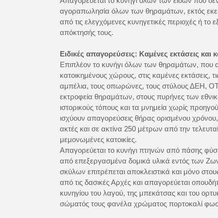
Απαγορεύεται το κυνήγι όλων των ειδών που δε
αγοραπωλησία όλων των θηραμάτων, εκτός εκείν
από τις ελεγχόμενες κυνηγετικές περιοχές ή το ε
απόκτησής τους.
Ειδικές απαγορεύσεις: Καμένες εκτάσεις και 
Επιπλέον το κυνήγι όλων των θηραμάτων, που 
κατοικημένους χώρους, στις καμένες εκτάσεις, τ
αμπέλια, τους οπωρώνες, τους στύλους ΔΕΗ, ΟΤ
εκτροφεία θηραμάτων, στους πυρήνες των εθνικ
ιστορικούς τόπους και τα μνημεία χωρίς προηγού
ισχύουν απαγορεύσεις θήρας ορισμένου χρόνου,
ακτές και σε ακτίνα 250 μέτρων από την τελευτα
μεμονωμένες κατοικίες.
Απαγορεύεται το κυνήγι πτηνών από πάσης φύ
από επεξεργασμένα δομικά υλικά εντός των Ζω
σκύλων επιτρέπεται αποκλειστικά και μόνο στο
από τις δασικές Αρχές και απαγορεύεται οπουδ
κυνηγίου του λαγού, της μπεκάτσας και του ορτυ
σώματός τους φανέλα χρώματος πορτοκαλί φωσ