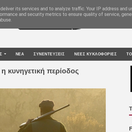
eliver its services and to analyze traffic. Your IP address and 
ormance and security metrics to ensure quality of service, gen
abuse.
Σ
ΝΕΑ
ΣΥΝΕΝΤΕΥΞΕΙΣ
ΝΕΕΣ ΚΥΚΛΟΦΟΡΙΕΣ
TO
 η κυνηγετική περίοδος