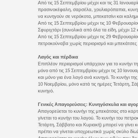
Από τις 15 Σεπτεμβρίου μέχρι και τις 31 Ιανουαρ
πρασινοκέφαλη, σαρσέλα, χουλιαρόπαπια, κυνηγ
να κυνηγούν σε νερόκοτα, μπεκατσίνι και καλημ
Από τις 15 Σεπτεμβρίου μέχρι τις 10 Φεβρουαρί
Σφυριχτάρι (συνολικά από όλα τα είδη, μέχρι 1
Από τις 15 Σεπτεμβρίου μέχρι τις 29 Φεβρουαρί
πετροκούναβα χωρίς περιορισμό και μπεκάτσες 
Λαγός και πέρδικα
Επιπλέον περιορισμοί υπάρχουν για το κυνήγι τη
μόνο από τις 15 Σεπτεμβρίου μέχρι τις 10 Ιανουα
και μόνο για ένα λαγό ανά κυνηγό. Το κυνήγι της
10 Νοεμβρίου, μόνο κατά τις ημέρες Τετάρτη, Σά
κυνηγό.
Γενικές Απαγορεύσεις: Κυνηγόσκυλα και αγ
Απαγορεύεται το κυνήγι της μπεκάτσας στο καρτ
γίνεται το κυνήγι του λαγού. Το κυνήγι του πετ
Τετάρτη, Σάββατο και Κυριακή) μπορεί να γίνει 
πρέπει να γίνεται υποχρεωτικά χωρίς σκύλο δίω