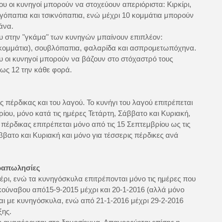
ίου οι κυνηγοί μπορούν να στοχεύουν απεριόριστα: Κιρκίρι,
όπαπια και τσικνόπαπια, ενώ μέχρι 10 κομμάτια μπορούν
άνα.
ου στην "γκάμα" των κυνηγών μπαίνουν επιπλέον:
2 κομμάτια), σουβλόπαπια, φαλαρίδα και ασπρομετωπόχηνα.
ου οι κυνηγοί μπορούν να βάζουν στο στόχαστρό τους
ως 12 την κάθε φορά.
ς πέρδικας και του λαγού. Το κυνήγι του λαγού επιτρέπεται
ρίου, μόνο κατά τις ημέρες Τετάρτη, Σάββατο και Κυριακή,
 πέρδικας επιτρέπεται μόνο από τις 15 Σεπτεμβρίου ως τις
ββατο και Κυριακή και μόνο για τέσσερις πέρδικες ανά
οραπωλησίες
έρι, ενώ τα κυνηγόσκυλα επιτρέπονται μόνο τις ημέρες που
ροκούναβου από15-9-2015 μέχρι και 20-1-2016 (αλλά μόνο
και με κυνηγόσκυλα, ενώ από 21-1-2016 μέχρι 29-2-2016
ξης.