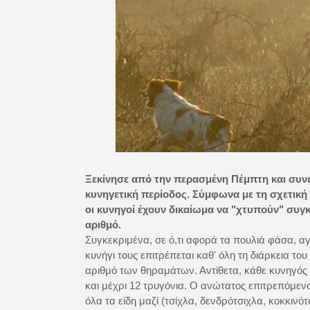
Ξεκίνησε από την περασμένη Πέμπτη και συνεχ
κυνηγετική περίοδος. Σύμφωνα με τη σχετική
οι κυνηγοί έχουν δικαίωμα να "χτυπούν" συγκε
αριθμό.
Συγκεκριμένα, σε ό,τι αφορά τα πουλιά φάσα, α
κυνήγι τους επιτρέπεται καθ' όλη τη διάρκεια το
αριθμό των θηραμάτων. Αντίθετα, κάθε κυνηγός μ
και μέχρι 12 τρυγόνια. Ο ανώτατος επιτρεπόμενος 
όλα τα είδη μαζί (τσίχλα, δενδρότσιχλα, κοκκινό