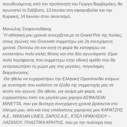
συνοδευόμενος από τον προπονητή του Γιώργο Βαρβεράκη, θα
αγωνιστεί το Σάββατο, 13 Ιουνίου στη σφαιροβολία και την
Κυριακή, 14 Ιουνίου στον ακοντισμό.
Μανώλης Στεφανουδάκης
''
Η αθλητική μου χρονιά συνεχίζεται με το Grand Prix της Ιταλίας,
στους αγώνες του Grosseto συμμετέχω για 2η συνεχόμενη
χρονιά. Πιστεύω ότι και αυτή τη φορά θα καταφέρω να
κατακτήσω πολύ καλές θέσεις και στα δύο αγωνίσματα. Είμαι
πολύ περήφανος που συμμετέχω στην εθνική ομάδα που θα
εκπροσωπήσει τη χώρα μας στις μεγάλες, παγκόσμιες
διοργανώσεις.
Θα ήθελα να ευχαριστήσω την Ελληνική Ομοσπονδία ατόμων
με αναπηρία που καλύπτει τα έξοδα της συμμετοχής μας σε
αυτόν τον αγώνα. Θα ήθελα, για ακόμα μία φορά, να
ευχαριστήσω τόσο τον μεγάλο μου χορηγό ΑΣΦΑΛΕΙΑΙ
ΜΙΝΕΤΤΑ, που για δεύτερη συνεχόμενη χρονιά βρίσκεται στο
πλευρό μου, όσο και τους υπόλοιπους χορηγούς μου ΚΑΡΑΤΖΗΣ
Α.Ε., ΜΙΝΟΑΝ LINES, ΖΑΡΟΣ Α.Ε., ΚΤΕΛ ΗΡΑΚΛΕΙΟΥ –
ΛΑΣΙΘΙΟΥ, ΠΛΑΣΤΙΚΑ ΚΡΗΤΗΣ, που με την πολύτιμη τους