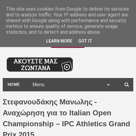
-
This site uses cookies from Google to deliver its services
and to analyze traffic. Your IP address and user-agent are
shared with Google along with performance and security
metrics to ensure quality of service, generate usage
statistics, and to detect and address abuse.
LEARN MORE
GOT IT
HOME
Στεφανουδάκης Μανωλης -
Αναχώρηση για το Italian Open
Championship – IPC Athletics Grand
Prix 2015