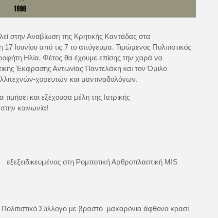
εί στην Αναβίωση της Κρητικής Καντάδας στα
17 Ιουνίου από τις 7 το απόγευμα. Τιμώμενος Πολιτιστικός
Προφήτη Ηλία. Φέτος θα έχουμε επίσης την χαρά να
τικής Έκφρασης Αντωνίας Παντελάκη και τον Όμιλο
λιτεχνών-χορευτών και μαντιναδολόγων.
 τιμήσει και εξέχουσα μέλη της Ιατρικής
στην κοινωνία!
 εξεξειδικευμένος στη Ρομποτική Αρθροπλαστική MIS
Πολιτιστικό Σύλλογο με βραστό μακαρόνια άφθονο κρασί