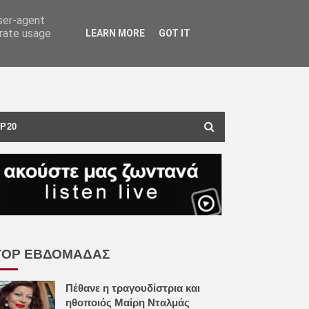
user-agent
erate usage
LEARN MORE
GOT IT
P20
TOP ΕΒΔΟΜΑΔΑΣ
Πέθανε η τραγουδίστρια και
ηθοποιός Μαίρη Νταλμάς