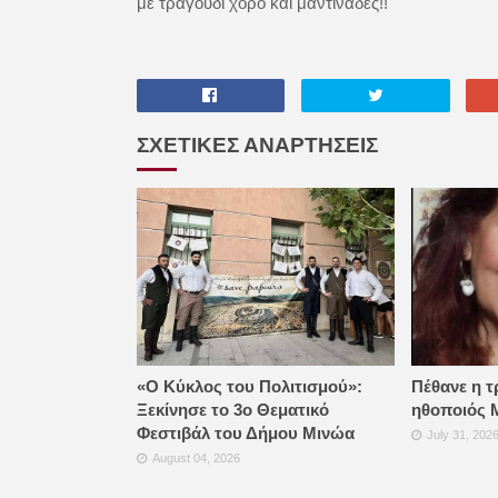
με τραγούδι χορό και μαντινάδες!!
ΣΧΕΤΙΚΕΣ ΑΝΑΡΤΗΣΕΙΣ
«Ο Κύκλος του Πολιτισμού»:
Πέθανε η τ
Ξεκίνησε το 3ο Θεματικό
ηθοποιός 
Φεστιβάλ του Δήμου Μινώα
July 31, 202
August 04, 2026