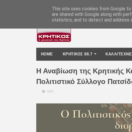
-
This site uses cookies from Google to d
are shared with Google along with perf
statistics, and to detect and address 
HOME
ΚΡΗΤΙΚΟΣ 88.7
ΚΑΛΛΙΤΕΧΝΕ
Η Αναβίωση της Κρητικής Κ
Πολιτιστικό Σύλλογο Πατσί
ΝΕΑ