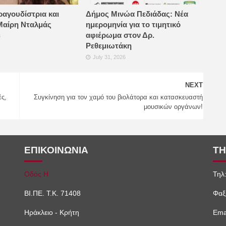
ραγουδίστρια και
Δήμος Μινώα Πεδιάδας: Νέα
Μαίρη Νταλμάς
ημερομηνία για το τιμητικό
αφιέρωμα στον Δρ.
6
Ρεθεμιωτάκη
July 31, 2026
NEXT
ές,
Συγκίνηση για τον χαμό του βιολάτορα και κατασκευαστή
μουσικών οργάνων!
ΕΠΙΚΟΙΝΩΝΙΑ
ΤΗ
Οδός Η
Τηλ
ΒΙ.ΠΕ. Τ.Κ. 71408
Φαξ
Ηράκλειο - Κρήτη
Emai