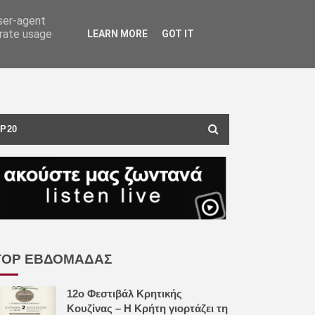
user-agent
erate usage
LEARN MORE
GOT IT
P20
TOP ΕΒΔΟΜΑΔΑΣ
12ο Φεστιβάλ Κρητικής
Κουζίνας – Η Κρήτη γιορτάζει τη