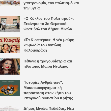
γαστρονομία, τον πολιτισμό και
την υγεία
«Ο Κύκλος του Πολιτισμού»:
Ξεκίνησε το 3ο Θεματικό
Φεστιβάλ του Δήμου Μινώα
«Τα Κιοφτέρια»: Η νέα μαύρη
κωμωδία του Αντώνη
Καλομοιράκη
Πέθανε η τραγουδίστρια και
ηθοποιός Μαίρη Νταλμάς
"Ιστορίες Ανθρώπων":
Μουσικοαφηγηματική
παράσταση στον κήπο του
Ιστορικού Μουσείου Κρήτης
Δήμος Μινώα Πεδιάδας: Νέα