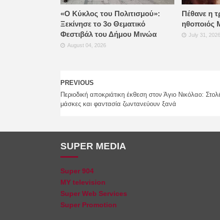
«Ο Κύκλος του Πολιτισμού»:
Πέθανε η τ
Ξεκίνησε το 3ο Θεματικό
ηθοποιός 
Φεστιβάλ του Δήμου Μινώα
July 31, 202
August 04, 2026
PREVIOUS
Περιοδική αποκριάτικη έκθεση στον Άγιο Νικόλαο: Στολ
μάσκες και φαντασία ζωντανεύουν ξανά
SUPER MEDIA
Super 904
MY television
Super Web Services
Super Promotion