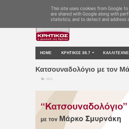
-
This site uses cookies from Google to d
are shared with Google along with perf
statistics, and to detect and address 
HOME
ΚΡΗΤΙΚΟΣ 88.7
ΚΑΛΛΙΤΕΧΝΕ
Κατσουναδολόγιο με τον Μά
ΝΕΑ