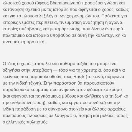
κλασικού χορού (ύφους Bharatanatyam) προσφέρει γνώση και
κατανόηση σχετικά με τις ιστορίες που αφηγείται ο χορός, καθώς
και για το πλούσιο λεξιλόγιο των χειρονομιών του. Πρόκειται για
ιστορίες γεμάτες περιπέτεια, πνευματική αναζήτηση ή αγώνα,
ιστορίες υπέρβασης και μεταμόρφωσης, που δίνουν ένα ευρύ
πολιτισμικό και ιστορικό υπόβαθρο σε αυτή την καλλιτεχνική και
πνευματική πρακτική.
Ο ίδιος ο χορός αποτελεί ένα καθαρό ταξίδι που μπορεί να
οδηγήσει στην υπέρβαση — τόσο για τη χορεύτρια, όσο και για
εκείνους που παρακολουθούν, τους Rasik (το κοινό, σύμφωνα
με την ινδική τέχνη). Στην παράσταση θα παρουσιαστούν
παραδοσιακά κομμάτια που ανήκουν στον ινδουιστικό κόσμο
(και αφηγούνται παγκόσμιους μύθους και αλήθειες για τη ζωή και
την ανθρώπινη φύση), καθώς και έργα που συνδυάζουν την
ινδική παράδοση με το σύγχρονο στοιχείο και άλλους αρχαίους
πολιτισμούς πλούσιους σε λαογραφία, ποίηση και μύθους, όπως
ο ελληνικός πολιτισμός.