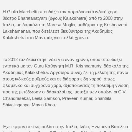
Η Giulia Marchetti σπουδάζει τον παραδοσιακό ινδικό χορό-
θέατρο Bharatanatyam (ύφους Kalakshetra) από το 2008 στην
Ιταλία, με δασκάλα τη Maresa Moglia, μαθήτρια της Krishnaveni
Lakshamanan, που διετέλεσε διευθύντρια της Ακαδημίας
Kalakshetra στο Μαντράς για πολλά χρόνια.
Το 2012 ταξιδεύει στην Ινδία για έναν χρόνο, όπου σπουδάζει
εντατικά με τον Guru Καθηγητή M.R. Krishnamurty, δάσκαλο της
Ακαδημίας Kalakshetra. Αργότερα συνεχίζει τη μελέτη της πάνω
στους ινδικούς ρυθμούς και σε διάφορα είδη χορού, όπως
φλαμένκο και σύγχρονο χορό, αξιοποιώντας τη πολύτιμη γνώση
που της μετέδωσαν οι δάσκαλοί της, μεταξύ των οποίων οι C.V.
Chandrasekar, Leela Samson, Praveen Kumar, Shantala
Shivalingappa, Mavin Khoo.
Έχει εμφανιστεί ως σολίστ στην Ιταλία, Ινδία, Ηνωμένο Βασίλειο