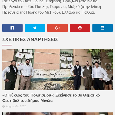
(σε έργο του Arts Council England), Βραζιλία (στο Ινδικό
Προξενείο του Σάο Πάολο), Γερμανία, Μεξικό (στην Ινδική
Πρεσβεία της Πόλης του Μεξικού), Ελλάδα και Γαλλία.
ΣΧΕΤΙΚΕΣ ΑΝΑΡΤΗΣΕΙΣ
«Ο Κύκλος του Πολιτισμού»: Ξεκίνησε το 3ο Θεματικό
Φεστιβάλ του Δήμου Μινώα
August 04, 2026