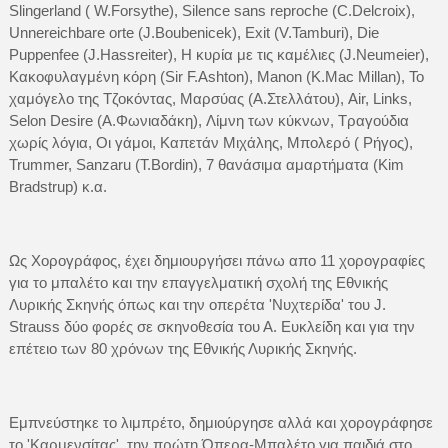
Slingerland ( W.Forsythe), Silence sans reproche (C.Delcroix),
Unnereichbare orte (J.Boubenicek), Exit (V.Tamburi), Die
Puppenfee (J.Hassreiter), Η κυρία με τις καμέλιες (J.Neumeier),
Κακοφυλαγμένη κόρη (Sir F.Ashton), Manon (K.Mac Millan), Το
χαμόγελο της Τζοκόντας, Μαρσύας (Α.Στελλάτου), Air, Links,
Selon Desire (Α.Φωνιαδάκη), Λίμνη των κύκνων, Τραγούδια
χωρίς λόγια, Οι γάμοι, Καπετάν Μιχάλης, Μπολερό ( Ρήγος),
Trummer, Sanzaru (T.Bordin), 7 θανάσιμα αμαρτήματα (Kim
Bradstrup) κ.α.
Ως Χορογράφος, έχει δημιουργήσει πάνω απο 11 χορογραφίες
για το μπαλέτο και την επαγγελματική σχολή της Εθνικής
Λυρικής Σκηνής όπως και την οπερέτα 'Νυχτερίδα' του J.
Strauss δύο φορές σε σκηνοθεσία του Α. Ευκλείδη και για την
επέτειο των 80 χρόνων της Εθνικής Λυρικής Σκηνής.
Εμπνεύστηκε το λιμπρέτο, δημιούργησε αλλά και χορογράφησε
το 'Καρμενσίτας', την πρώτη Όπερα-Μπαλέτο για παιδιά στο