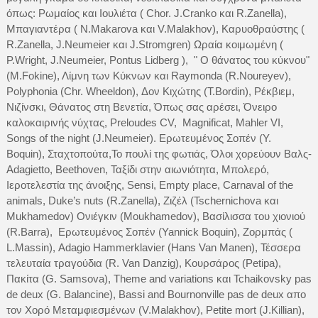
όπως: Ρωμαίος και Ιουλιέτα ( Chor. J.Cranko και R.Zanella),
Μπαγιαντέρα ( N.Makarova και V.Malakhov), Καρυοθραύστης (
R.Zanella, J.Neumeier και J.Stromgren) Ωραία κοιμωμένη (
P.Wright, J.Neumeier, Pontus Lidberg ), " Ο θάνατος του κύκνου"
(M.Fokine), Λίμνη των Κύκνων και Raymonda (R.Noureyev),
Polyphonia (Chr. Wheeldon), Δον Κιχώτης (T.Bordin), Ρέκβιεμ,
Νιζίνσκι, Θάνατος στη Βενετία, Όπως σας αρέσει, Όνειρο
καλοκαιρινής νύχτας, Preloudes CV, Magnificat, Mahler VI,
Songs of the night (J.Neumeier). Ερωτευμένος Σοπέν (Y.
Boquin), Σταχτοπούτα,Το πουλί της φωτιάς, Όλοι χορεύουν Βαλς-
Adagietto, Beethoven, Ταξίδι στην αιωνιότητα, Μπολερό,
Ιεροτελεστία της άνοιξης, Sensi, Empty place, Carnaval of the
animals, Duke’s nuts (R.Zanella), Ζιζέλ (Tschernichova και
Mukhamedov) Ονιέγκιν (Moukhamedov), Βασίλισσα του χιονιού
(R.Barra), Ερωτευμένος Σοπέν (Yannick Boquin), Ζορμπάς (
L.Massin), Adagio Hammerklavier (Hans Van Manen), Τέσσερα
τελευταία τραγούδια (R. Van Danzig), Κουρσάρος (Petipa),
Πακίτα (G. Samsova), Theme and variations και Tchaikovsky pas
de deux (G. Balancine), Bassi and Bournonville pas de deux απο
τον Χορό Μεταμφιεσμένων (V.Malakhov), Petite mort (J.Killian),