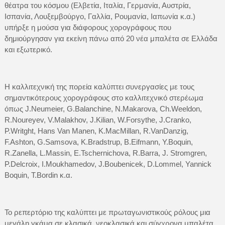
θέατρα του κόσμου (Ελβετία, Ιταλία, Γερμανία, Αυστρία,
Ισπανία, Λουξεμβούργο, Γαλλία, Ρουμανία, Ιαπωνία κ.α.)
υπήρξε η μούσα για διάφορους χορογράφους που
δημιούργησαν για εκείνη πάνω από 20 νέα μπαλέτα σε Ελλάδα
και εξωτερικό.
Η καλλιτεχνική της πορεία καλύπτει συνεργασίες με τους
σημαντικότερους χορογράφους στο καλλιτεχνικό στερέωμα
όπως J.Neumeier, G.Balanchine, N.Makarova, Ch.Weeldon,
R.Noureyev, V.Malakhov, J.Kilian, W.Forsythe, J.Cranko,
P.Writght, Hans Van Manen, K.MacMillan, R.VanDanzig,
F.Ashton, G.Samsova, K.Bradstrup, B.Eifmann, Y.Boquin,
R.Zanella, L.Massin, E.Tschernichova, R.Barra, J. Stromgren,
P.Delcroix, I.Moukhamedov, J.Boubenicek, D.Lommel, Yannick
Boquin, T.Bordin κ.α.
Το ρεπερτόριο της καλύπτει με πρωταγωνιστικούς ρόλους μια
μεγάλη γκάμα σε κλασικά, νεοκλασικά και σύγχρονα μπαλέτα