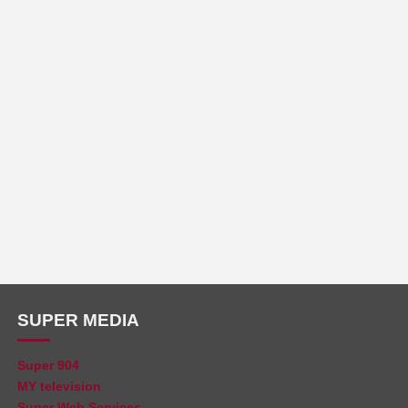
SUPER MEDIA
Super 904
MY television
Super Web Services