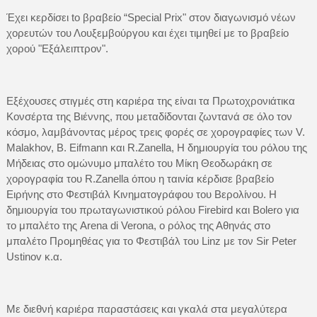
Έχει κερδίσει to βραβείο “Special Prix" στον διαγωνισμό νέων
χορευτών του Λουξεμβούργου και έχει τιμηθεί με το βραβείο
χορού "Εξάλειπτρον".
Εξέχουσες στιγμές στη καριέρα της είναι τα Πρωτοχρονιάτικα
Κονσέρτα της Βιέννης, που μεταδίδονται ζωντανά σε όλο τον
κόσμο, λαμβάνοντας μέρος τρεις φορές σε χορογραφίες των V.
Malakhov, B. Eifmann και R.Zanella, Η δημιουργία του ρόλου της
Μήδειας στο ομώνυμο μπαλέτο του Μίκη Θεοδωράκη σε
χορογραφία του R.Zanella όπου η ταινία κέρδισε βραβείο
Ειρήνης στο Φεστιβάλ Κινηματογράφου του Βερολίνου. Η
δημιουργία του πρωταγωνιστικού ρόλου Firebird και Bolero για
το μπαλέτο της Arena di Verona, ο ρόλος της Αθηνάς στο
μπαλέτο Προμηθέας για το Φεστιβάλ του Linz με τον Sir Peter
Ustinov κ.α.
Με διεθνή καριέρα παραστάσεις και γκαλά στα μεγαλύτερα