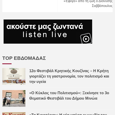
«Έφυγε» από τη ζωή ο Διονύσης
Σαββόπουλος
TOP ΕΒΔΟΜΑΔΑΣ
12ο Φεστιβάλ Κρητικής Κουζίνας – Η Κρήτη
γιορτάζει τη γαστρονομία, τον πολιτισμό και
την υγεία
«Ο Κύκλος του Πολιτισμού»: Ξεκίνησε το 3ο
Θεματικό Φεστιβάλ του Δήμου Μινώα
«Τα Κιοφτέρια»: Η νέα μαύρη κωμωδία του