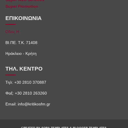
Super Promotion
ΕΠΙΚΟΙΝΩΝΙΑ
Οδός Η
ΒΙ.ΠΕ. Τ.Κ. 71408
Ηράκλειο - Κρήτη
ΤΗΛ. ΚΕΝΤΡΟ
Τηλ: +30 2810 370887
Φαξ: +30 2810 263260
Email: info@kritikosfm.gr
CREATED BY
SORA TEMPLATES
&
BLOGGER TEMPLATES