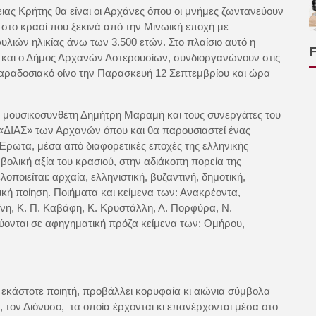
ιας Κρήτης θα είναι οι Αρχάνες όπου οι μνήμες ζωντανεύουν
 στο κρασί που ξεκινά από την Μινωική εποχή με
λιών ηλικίας άνω των 3.500 ετών. Στο πλαίσιο αυτό η
ς και ο Δήμος Αρχανών Αστερουσίων, συνδιοργανώνουν στις
ραδοσιακό οίνο την Παρασκευή 12 Σεπτεμβρίου και ώρα
 μουσικοσυνθέτη Δημήτρη Μαραμή και τους συνεργάτες του
 «ΔΙΑΣ» των Αρχανών όπου και θα παρουσιαστεί ένας
 Έρωτα, μέσα από διαφορετικές εποχές της ελληνικής
μβολική αξία του κρασιού, στην αδιάκοπη πορεία της
οιείται: αρχαία, ελληνιστική, βυζαντινή, δημοτική,
κή ποίηση. Ποιήματα και κείμενα των: Ανακρέοντα,
ίνη, Κ. Π. Καβάφη, Κ. Κρυστάλλη, Λ. Πορφύρα, Ν.
εύονται σε αφηγηματική πρόζα κείμενα των: Ομήρου,
 εκάστοτε ποιητή, προβάλλει κορυφαία κι αιώνια σύμβολα
, τον Διόνυσο, τα οποία έρχονται κι επανέρχονται μέσα στο