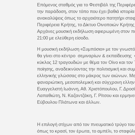
Επόμενος σταθμός για το Φεστιβάλ της Περιφέρε
την παράδοση, στον τόπο που έχει βαθιά ιστορία
ανακαλύψεις όπως το αρχαιότερο πατητήρι σταφυ
Περιφέρεια Κρήτης, το Δίκτυο Οινοποιών Κρήτη
Αρχάνες μουσική εκδήλωση αφιερωμένη στον πα
21:00 με ελεύθερη είσοδο.
Η μουσική εκδήλωση «Συμπόσιο» με τον γνωστό
θα γίνει στο κέντρο σεμιναρίων & εκπαίδευσης
κύκλος 12 τραγουδιών με θέμα τον Οίνο και τον
ποίησης, αναδεικνύοντας την πολιτισμική και συ
ελληνικής γλώσσας στο μάκρος των αιώνων. Μελοπ
φαναριώτικη, μεσοπολεμική και σύγχρονη ελληνι
Eυαγγελιστή Ιωάννη, Αθ. Χριστόπουλου, Γ. Δροσ
Λαπαθιώτη, Ν. Καζαντζάκη, Γ. Ρίτσου και ερμην
Εύβουλου Πλάτωνα και άλλων.
Η επιλογή στίχων από τον πνευματικό τρύγο του
όπως το κρασί, τον έρωτα, το αμπέλι, το σταφύλι