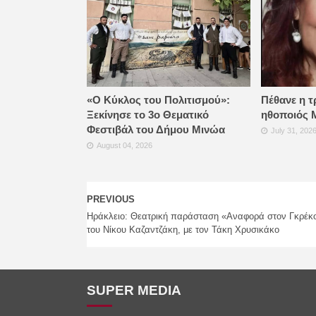
«Ο Κύκλος του Πολιτισμού»:
Πέθανε η τ
Ξεκίνησε το 3ο Θεματικό
ηθοποιός 
Φεστιβάλ του Δήμου Μινώα
July 31, 202
August 04, 2026
PREVIOUS
Ηράκλειο: Θεατρική παράσταση «Αναφορά στον Γκρέκ
του Νίκου Καζαντζάκη, με τον Τάκη Χρυσικάκο
SUPER MEDIA