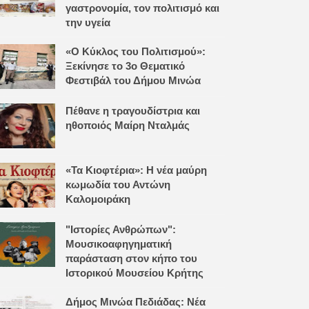
γαστρονομία, τον πολιτισμό και
την υγεία
«Ο Κύκλος του Πολιτισμού»:
Ξεκίνησε το 3ο Θεματικό
Φεστιβάλ του Δήμου Μινώα
Πέθανε η τραγουδίστρια και
ηθοποιός Μαίρη Νταλμάς
«Τα Κιοφτέρια»: Η νέα μαύρη
κωμωδία του Αντώνη
Καλομοιράκη
"Ιστορίες Ανθρώπων":
Μουσικοαφηγηματική
παράσταση στον κήπο του
Ιστορικού Μουσείου Κρήτης
Δήμος Μινώα Πεδιάδας: Νέα