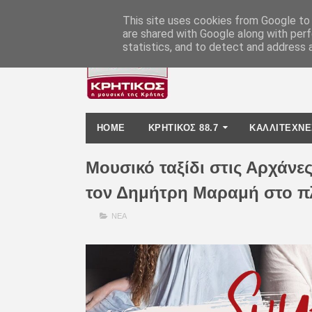
-
This site uses cookies from Google to d
are shared with Google along with perf
statistics, and to detect and address 
HOME
ΚΡΗΤΙΚΟΣ 88.7
ΚΑΛΛΙΤΕΧΝΕ
Μουσικό ταξίδι στις Αρχάνε
τον Δημήτρη Μαραμή στο πλ
ΝΕΑ