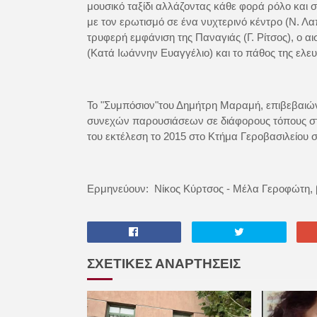
μουσικό ταξίδι αλλάζοντας κάθε φορά ρόλο και 
με τον ερωτισμό σε ένα νυχτερινό κέντρο (Ν. Λα
τρυφερή εμφάνιση της Παναγιάς (Γ. Ρίτσος), ο 
(Κατά Ιωάννην Ευαγγέλιο) και το πάθος της ελευ
Το "Συμπόσιον"του Δημήτρη Μαραμή, επιβεβαιών
συνεχών παρουσιάσεων σε διάφορους τόπους στη
του εκτέλεση το 2015 στο Κτήμα Γεροβασιλείου
Ερμηνεύουν: Nίκος Κύρτσος - Μέλα Γεροφώτη, 
ΣΧΕΤΙΚΕΣ ΑΝΑΡΤΗΣΕΙΣ