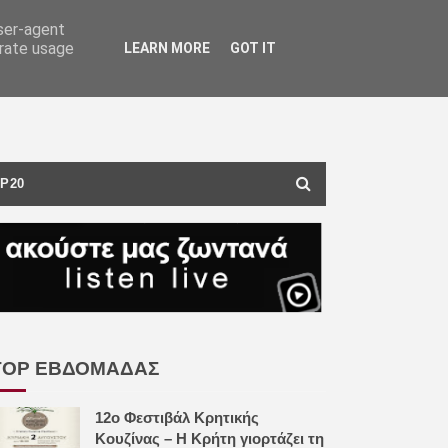
user-agent
erate usage
LEARN MORE
GOT IT
P20
TOP ΕΒΔΟΜΑΔΑΣ
12ο Φεστιβάλ Κρητικής
Κουζίνας – Η Κρήτη γιορτάζει τη