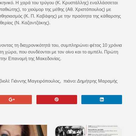
σκηνικό. Η χαρά του τρύγου (Κ. Κρυστάλλης) εναλλάσσεται
παθιώτης), το χιούμορ της μέθης (Αθ. Χριστόπουλος) με
αισθησιασμός (Κ. Π. Καβάφης) με την πραότητα της κάθαρσης
θερίας (Ν. Καζαντζάκης).
οντας τη διαχρονικότητά του, συμπληρώνει φέτος 10 χρόνια
 χώρα, που συνδέονται με τον οίνο και το αμπέλι. Πρώτη
 στην Επανομή της Μακεδονίας.
βιολί: Γιάννης Μαγειρόπουλος, πιάνο: Δημήτρης Μαραμής