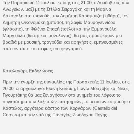
Την Παρασκευή 11 Ιουλίου, επίσης στις 21:00, ο Λουδοβίκος των
Ανωγείων, μαζί με τη Στέλλα Σειραγάκη και τη Μαρίνα
Δακανάλη στο τραγούδι, τον Δημήτρη Καραμούζα (κιθάρα), τον
Δημήτρη Οικονομάκη (μπάσο), τη Σοφία Μαυρογεννίδου
(φλάουτο), τη Φιλένια Σπαχή (τσέλο) και την Εμμανουέλα
Μαργιούλα (θεατρικός μονόλογος), θα μας προσφέρουν μια
βραδιά με μουσική, τραγούδια και αφηγήσεις, εμπνευσμένες
από τον τόπο και το φως του φεγγαριού.
Καταλαγάρι, Εκδηλώσεις
Πριν την έναρξη της συναυλίας της Παρασκευής 11 Ιουλίου, στις
20:00, οι αρχαιολόγοι Ελένη Κανάκη, Γωγώ Μοσχόβη και Νίκος
Γιγουρτάκης θα μας ξεναγήσουν στα μνημεία του λόφου: το
συγκρότημα των λαξευτών πατητηριών, το μεσαιωνικό φρούριο
Κάστελος, αργότερα κάστρο των Κορνάρων (Castello del
Cornaro) και τον ναό της Παναγίας Ζωοδόχου Πηγής.