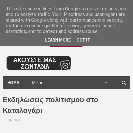
-
This site uses cookies from Google to deliver its services
and to analyze traffic. Your IP address and user-agent are
shared with Google along with performance and security
metrics to ensure quality of service, generate usage
statistics, and to detect and address abuse.
LEARN MORE
GOT IT
HOME
Εκδηλώσεις πολιτισμού στο
Καταλαγάρι
ΝΕΑ