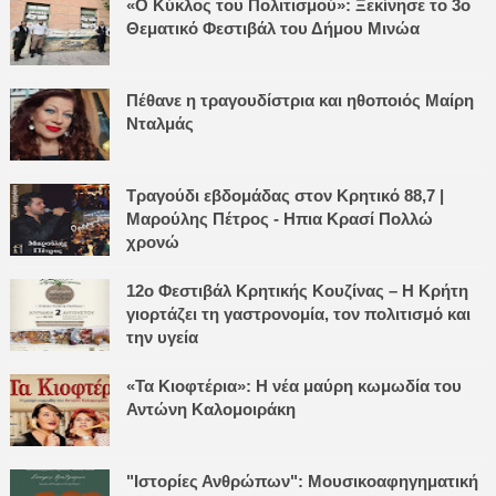
«Ο Κύκλος του Πολιτισμού»: Ξεκίνησε το 3ο
Θεματικό Φεστιβάλ του Δήμου Μινώα
Πέθανε η τραγουδίστρια και ηθοποιός Μαίρη
Νταλμάς
Τραγούδι εβδομάδας στον Κρητικό 88,7 |
Μαρούλης Πέτρος - Ηπια Κρασί Πολλώ
χρονώ
12ο Φεστιβάλ Κρητικής Κουζίνας – Η Κρήτη
γιορτάζει τη γαστρονομία, τον πολιτισμό και
την υγεία
«Τα Κιοφτέρια»: Η νέα μαύρη κωμωδία του
Αντώνη Καλομοιράκη
"Ιστορίες Ανθρώπων": Μουσικοαφηγηματική