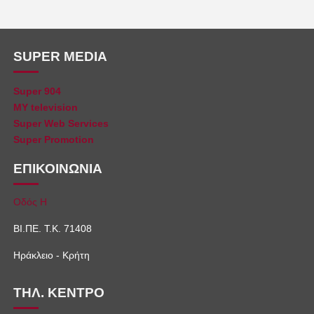
SUPER MEDIA
Super 904
MY television
Super Web Services
Super Promotion
ΕΠΙΚΟΙΝΩΝΙΑ
Οδός Η
ΒΙ.ΠΕ. Τ.Κ. 71408
Ηράκλειο - Κρήτη
ΤΗΛ. ΚΕΝΤΡΟ