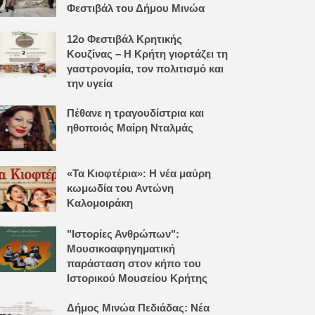
Φεστιβάλ του Δήμου Μινώα
12ο Φεστιβάλ Κρητικής
Κουζίνας – Η Κρήτη γιορτάζει τη
γαστρονομία, τον πολιτισμό και
την υγεία
Πέθανε η τραγουδίστρια και
ηθοποιός Μαίρη Νταλμάς
«Τα Κιοφτέρια»: Η νέα μαύρη
κωμωδία του Αντώνη
Καλομοιράκη
"Ιστορίες Ανθρώπων":
Μουσικοαφηγηματική
παράσταση στον κήπο του
Ιστορικού Μουσείου Κρήτης
Δήμος Μινώα Πεδιάδας: Νέα