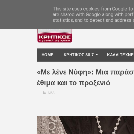
-
This site uses cookies from Google to d
are shared with Google along with perf
statistics, and to detect and address 
HOME
ΚΡΗΤΙΚΟΣ 88.7
ΚΑΛΛΙΤΕΧΝΕ
«Με λένε Νύφη»: Μια παράστ
έθιμα και το προξενιό
ΝΕΑ