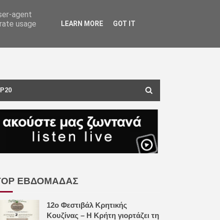
user-agent
erate usage
LEARN MORE
GOT IT
P20
TOP ΕΒΔΟΜΑΔΑΣ
12ο Φεστιβάλ Κρητικής
Κουζίνας – Η Κρήτη γιορτάζει τη