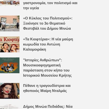
γαστρονομία, τον πολιτισμό και
την υγεία
«Ο Κύκλος του Πολιτισμού»:
Ξεκίνησε το 3ο Θεματικό
Φεστιβάλ του Δήμου Μινώα
«Τα Κιοφτέρια»: Η νέα μαύρη
κωμωδία του Αντώνη
Καλομοιράκη
"Ιστορίες Ανθρώπων":
Μουσικοαφηγηματική
παράσταση στον κήπο του
Ιστορικού Μουσείου Κρήτης
Πέθανε η τραγουδίστρια και
ηθοποιός Μαίρη Νταλμάς
Δήμος Μινώα Πεδιάδας: Νέα