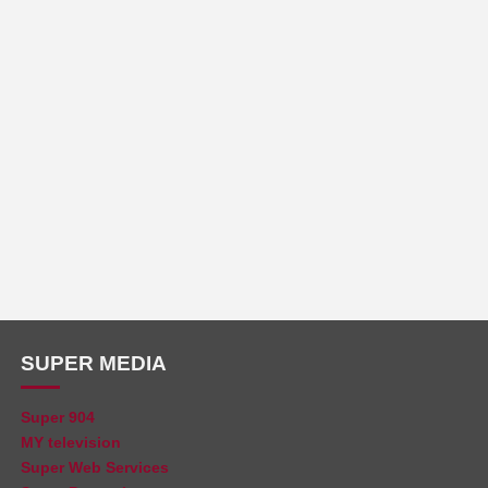
SUPER MEDIA
Super 904
MY television
Super Web Services