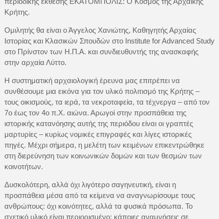
περιοδικής έκθεσης ΕΚΑΤΟΜΠΟΛΙΣ: Ο Κόσμος της Αρχαϊκής
Κρήτης.
Ομιλητής θα είναι ο Άγγελος Χανιώτης, Καθηγητής Αρχαίας
Ιστορίας και Κλασικών Σπουδών στο Institute for Advanced Study
στο Πρίνστον των Η.Π.Α. και συνδιευθυντής της ανασκαφής
στην αρχαία Λύττο.
Η συστηματική αρχαιολογική έρευνα μας επιτρέπει να
συνθέσουμε μια εικόνα για τον υλικό πολιτισμό της Κρήτης –
τους οικισμούς, τα ιερά, τα νεκροταφεία, τα τέχνεργα – από τον
7ο έως τον 4ο π.Χ. αιώνα. Αρωγοί στην προσπάθεια της
ιστορικής κατανόησης αυτής της περιόδου είναι οι γραπτές
μαρτυρίες – κυρίως νομικές επιγραφές και λίγες ιστορικές
πηγές. Μέχρι σήμερα, η μελέτη των κειμένων επικεντρώθηκε
στη διερεύνηση των κοινωνικών δομών και των θεσμών των
κοινοτήτων.
Δυσκολότερη, αλλά όχι λιγότερο σαγηνευτική, είναι η
προσπάθεια μέσα από τα κείμενα να αναγνωρίσουμε τους
ανθρώπους: όχι κοινότητες, αλλά τα φυσικά πρόσωπα. Το
σχετικό υλικό είναι περιορισμένο: κάποιες αναμνήσεις σε