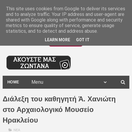
-
This site uses cookies from Google to deliver its services
and to analyze traffic. Your IP address and user-agent are
shared with Google along with performance and security
metrics to ensure quality of service, generate usage
statistics, and to detect and address abuse.
LEARN MORE
GOT IT
HOME
Διάλεξη του καθηγητή Ά. Χανιώτη
στο Αρχαιολογικό Μουσείο
Ηρακλείου
ΝΕΑ