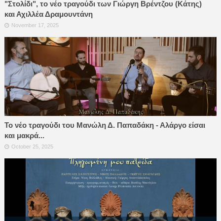
"Στολίδι", το νέο τραγούδι των Γιώργη Βρέντζου (Κάτης)
και Αχιλλέα Δραμουντάνη
November 17, 2025
Το νέο τραγούδι του Μανώλη Δ. Παπαδάκη - Αλάργο είσαι
και μακρά...
October 25, 2025