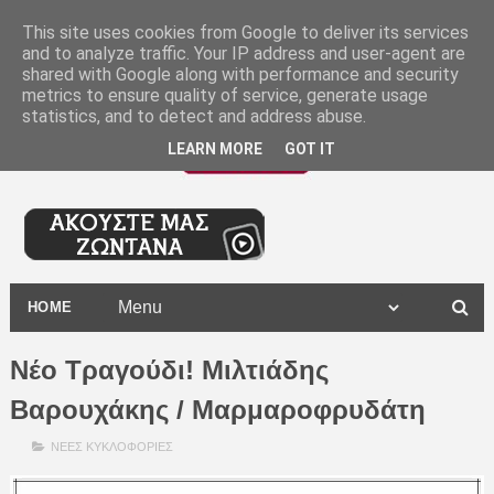
-
This site uses cookies from Google to deliver its services
and to analyze traffic. Your IP address and user-agent are
shared with Google along with performance and security
metrics to ensure quality of service, generate usage
statistics, and to detect and address abuse.
LEARN MORE
GOT IT
HOME
Νέο Τραγούδι! Μιλτιάδης
Βαρουχάκης / Μαρμαροφρυδάτη
ΝΕΕΣ ΚΥΚΛΟΦΟΡΙΕΣ