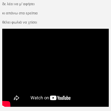
δε λέει να μ’ αφήσει
κι απάνω στα ερείπια
θέλει φωλιά να χτίσει