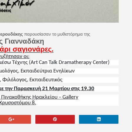
θερουδάκης
παρουσίασαν το μυθιστόρημα της
ναδάκη
αγιονάρες.
συζήτησαν οι:
έσω Τέχνης (Art Can Talk Dramatherapy Center)
μολόγος, Εκπαιδεύτρια Ενηλίκων
, Φιλόλογος, Εκπαιδευτικός
 την Παρασκευή 21 Μαρτίου στις 19.30
 Πινακοθήκης Ηρακλείου – Gallery
Χρυσοστόμου 8.