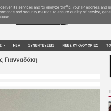
eliver its services and to analyze traffic. Your IP address and 
ormance and security metrics to ensure quality of service, gen
abuse.
Σ
ΝΕΑ
ΣΥΝΕΝΤΕΥΞΕΙΣ
ΝΕΕΣ ΚΥΚΛΟΦΟΡΙΕΣ
TO
ς Γιανναδάκη