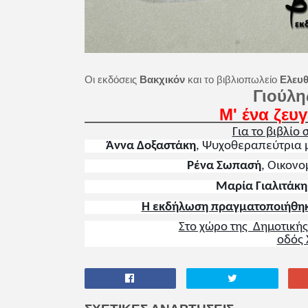
Οι εκδόσεις
Βακχικόν
και το βιβλιοπωλείο
Ελευ
Γιούλης Γιαν
Μ' ένα ζευγάρι σ
Για το βιβλίο 
Άννα Δοξαστάκη
, Ψυχοθεραπεύτρια μ
Ρένα Σωπασή
, Οικονο
Μαρία Γιαλιτάκη
Η εκδήλωση πραγματοποιήθηκε
Στο χώρο της Δημοτικής
οδός 