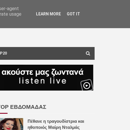
user-agent
erate usage
LEARN MORE
GOT IT
P20
TOP ΕΒΔΟΜΑΔΑΣ
Πέθανε η τραγουδίστρια και
ηθοποιός Μαίρη Νταλμάς