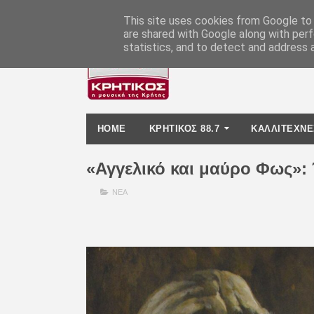
-
This site uses cookies from Google to d
are shared with Google along with perf
statistics, and to detect and address 
HOME
ΚΡΗΤΙΚΟΣ 88.7
ΚΑΛΛΙΤΕΧΝΕ
«Αγγελικό και μαύρο Φως»:
ΝΕΑ