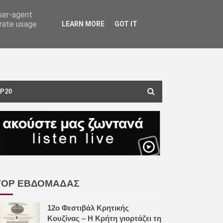
user-agent
erate usage
LEARN MORE
GOT IT
P20
TOP ΕΒΔΟΜΑΔΑΣ
12ο Φεστιβάλ Κρητικής
Κουζίνας – Η Κρήτη γιορτάζει τη