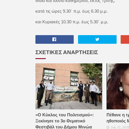
Μάϊο και Ιούνιο καθημερινά, εκτός Τρίτης,
κατά τις ώρες 9.30΄ π.μ. έως 6.30 μ.μ.
και Κυριακές 10.30 π.μ. έως 5.30΄ μ.μ.
ΣΧΕΤΙΚΕΣ ΑΝΑΡΤΗΣΕΙΣ
«Ο Κύκλος του Πολιτισμού»:
Πέθανε η τ
Ξεκίνησε το 3ο Θεματικό
ηθοποιός 
Φεστιβάλ του Δήμου Μινώα
July 31, 202