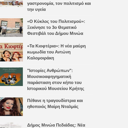
γαστρονομία, τον πολιτισμό και
την υγεία
«Ο Κύκλος του Πολιτισμού»:
Ξεκίνησε το 3ο Θεματικό
Φεστιβάλ του Δήμου Μινώα
«Τα Κιοφτέρια»: Η νέα μαύρη
κωμωδία του Αντώνη
Καλομοιράκη
"Ιστορίες Ανθρώπων":
Μουσικοαφηγηματική
παράσταση στον κήπο του
Ιστορικού Μουσείου Κρήτης
Πέθανε η τραγουδίστρια και
ηθοποιός Μαίρη Νταλμάς
Δήμος Μινώα Πεδιάδας: Νέα