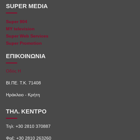
SUPER MEDIA
Super 904
MY television
Super Web Services
Super Promotion
ΕΠΙΚΟΙΝΩΝΙΑ
Οδός Η
ΒΙ.ΠΕ. Τ.Κ. 71408
Ηράκλειο - Κρήτη
ΤΗΛ. ΚΕΝΤΡΟ
Τηλ: +30 2810 370887
Φαξ: +30 2810 263260