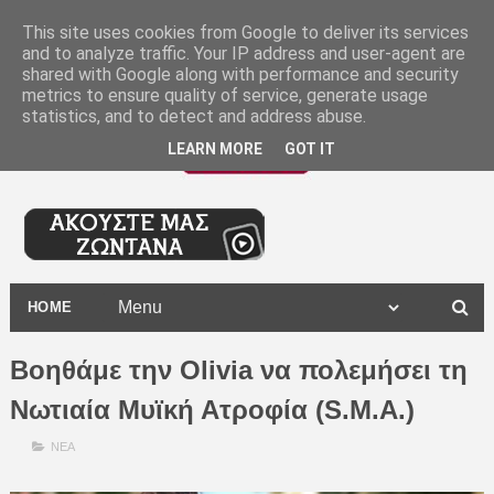
-
This site uses cookies from Google to deliver its services
and to analyze traffic. Your IP address and user-agent are
shared with Google along with performance and security
metrics to ensure quality of service, generate usage
statistics, and to detect and address abuse.
LEARN MORE
GOT IT
HOME
Βοηθάμε την Olivia να πολεμήσει τη
Νωτιαία Μυϊκή Ατροφία (S.M.A.)
ΝΕΑ