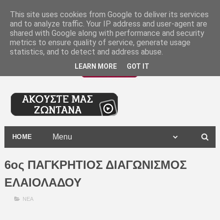
-
This site uses cookies from Google to deliver its services
and to analyze traffic. Your IP address and user-agent are
shared with Google along with performance and security
metrics to ensure quality of service, generate usage
statistics, and to detect and address abuse.
LEARN MORE
GOT IT
HOME
6ος ΠΑΓΚΡΗΤΙΟΣ ΔΙΑΓΩΝΙΣΜΟΣ
ΕΛΑΙΟΛΑΔΟΥ
ΝΕΑ