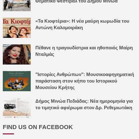
Θεματικό Φεστιβάλ του Δήμου Μινώα
«Τα Κιοφτέρια»: Η νέα μαύρη κωμωδία του
Αντώνη Καλομοιράκη
Πέθανε η τραγουδίστρια και ηθοποιός Μαίρη
Νταλμάς
"Ιστορίες Ανθρώπων": Μουσικοαφηγηματική
παράσταση στον κήπο του Ιστορικού
Μουσείου Κρήτης
Δήμος Μινώα Πεδιάδας: Νέα ημερομηνία για
το τιμητικό αφιέρωμα στον Δρ. Ρεθεμιωτάκη
FIND US ON FACEBOOK