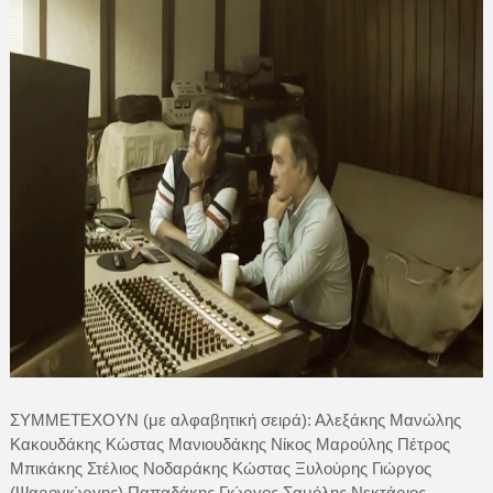
ΣΥΜΜΕΤΕΧΟΥΝ (με αλφαβητική σειρά): Αλεξάκης Μανώλης
Κακουδάκης Κώστας Μανιουδάκης Νίκος Μαρούλης Πέτρος
Μπικάκης Στέλιος Νοδαράκης Κώστας Ξυλούρης Γιώργος
(Ψαρογιώργης) Παπαδάκης Γιώργος Σαμόλης Νεκτάριος