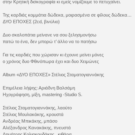
στην Κρητική δισκογραφία κι εμείς νομίζουμε το πετυχαίνει.
Της καρδιάς κομμάτια δώδεκα, μοιρασμένα σε φίλους δώδεκα…
ΔΥΟ ΕΠΟΧΕΣ (2cd, βινύλιο)
Δυο σκαλοπάτια μείνανε να σου ξελησμονήσω
πατώ το ένα, δεν μπορώ τ’ άλλο να το πατήσω
Για τις καρδιές που χώρισαν κι έχουνε μείνει μόνες
ο χρόνος δυο Φθινόπωρα έχει και δυο Χειμώνες
Album «ΔΥΟ ΕΠΟΧΕΣ» Στέλιος Σταματογιαννάκης
Επιμέλεια λήψης: Αριάδνη Βαλσάμη
Ηχογράφηση, μίξη, mastering -Studio S.
Στέλιος Σταματογιαννάκης, λαούτο
Στέλιος Μουλακάκης, κρουστά
Ανδρέας Μπικάκης, μπάσο
Αλέξανδρος Κανακάκης, πνευστά
Δημήτρης Κολιακουδάκης , κιθάρα