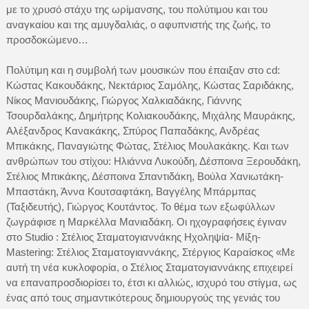
με το χρυσό στάχυ της ωρίμανσης, του πολύτιμου και του
αναγκαίου και της αμυγδαλιάς, ο αφυπνιστής της ζωής, το
προσδοκώμενο…
Πολύτιμη και η συμβολή των μουσικών που έπαιξαν στο cd:
Κώστας Κακουδάκης, Νεκτάριος Σαμόλης, Κώστας Σαριδάκης,
Νίκος Μανιουδάκης, Γιώργος Χαλκιαδάκης, Γιάννης
Τσουρδαλάκης, Δημήτρης Κολιακουδάκης, Μιχάλης Μαυράκης,
Αλέξανδρος Κανακάκης, Σπύρος Παπαδάκης, Ανδρέας
Μπικάκης, Παναγιώτης Φώτας, Στέλιος Μουλακάκης. Και των
ανθρώπων του στίχου: Ηλιάννα Λυκούδη, Δέσποινα Ξερουδάκη,
Στέλιος Μπικάκης, Δέσποινα Σπαντιδάκη, Βούλα Χανιωτάκη-
Μπαστάκη, Άννα Κουτσαφτάκη, Βαγγέλης Μπάρμπας
(Ταξιδευτής), Γιώργος Κουτάντος. Το θέμα των εξωφύλλων
ζωγράφισε η Μαρκέλλα Μανιαδάκη. Οι ηχογραφήσεις έγιναν
στο Studio : Στέλιος Σταματογιαννάκης Ηχοληψία- Μίξη-
Mastering: Στέλιος Σταματογιαννάκης, Στέργιος Καραίσκος «Με
αυτή τη νέα κυκλοφορία, ο Στέλιος Σταματογιαννάκης επιχειρεί
να επαναπροσδιορίσει το, έτσι κι αλλιώς, ισχυρό του στίγμα, ως
ένας από τους σημαντικότερους δημιουργούς της γενιάς του