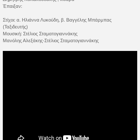
Έπαιξαν:
Στίχοι: α. Ηλιάννα Λυκούδη, β. Βαγγέλης Μπάρμπας
(Ταξιδευτής)
Μουσική: Στέλιος Σταματογιαννάκης
Μανόλης Αλεξάκης-Στέλιος Σταματογιαννάκης