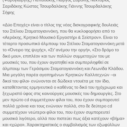
Σαριδάκης Κώστας Τσουρδαλάκης Γιάννης Τσουρδαλάκης
Σήφης
«Δύο Εποχές» είναι ο τίτλος της νέας δισκογραφικής δουλειάς
του Στέλιου Σταματογιαννάκη, που θα κυκλοφορήσει από το
«Αεράκης, Κρητικό Μουσικό Εργαστήρι & Σείστρον». Είναι το
τέταρτο προσωπικό άλμπουμ του Στέλιου Σταματογιαννάκη μετά
το «Όνειρο της ψυχής», «Στ’ ανέμου την οργή», «Στο δρόμο το
δικό μου», επιπλέoν και των πολλών συμμετοχών του με
μουσικές του, που έχουν αγαπηθεί και συμπεριληφθεί σε
άλμπουμ των Γεράσιμου Σταματογιαννάκη και Λεωνίδα Κλάδου.
Μια μεγάλη παρέα αγαπημένων Κρητικών Καλλιτεχνών –οι
δικοί του φίλοι- ενώνονται σε δώδεκα ντουέτα με τον ίδιο,
καταθέτοντας ερμηνευτικά ο καθένας το δικό του ηχόχρωμα και
ξεχωριστό ύφος στις καινούργιες μουσικές του δημιουργίες. Στο
μεν πρώτο cd συμμετέχουν φίλοι του, που έχουν συμπορευτεί
πολλά χρόνια και τους ενώνουν πολλά, στο δε δεύτερο cd
συμμετέχουν νεώτεροι φίλοι του, που έχουν συμπορευτεί
μουσικά λιγότερο, αλλά που πιστεύει πως άξια κατέχουν «βήμα»
και «χώρο». Χαρακτηριστικός ο συμβολισμός των εξωφύλλων