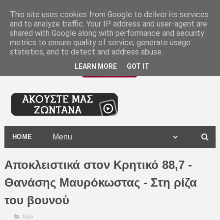
-
This site uses cookies from Google to deliver its services
and to analyze traffic. Your IP address and user-agent are
shared with Google along with performance and security
metrics to ensure quality of service, generate usage
statistics, and to detect and address abuse.
LEARN MORE
GOT IT
HOME
Αποκλειστικά στον Κρητικό 88,7 -
Θανάσης Μαυρόκωστας - Στη ρίζα
του βουνού
ΝΕΑ