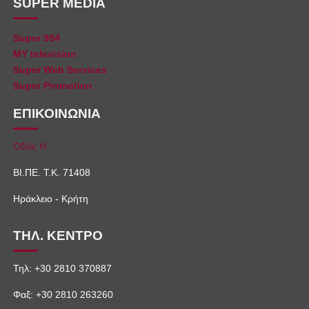
SUPER MEDIA
Super 904
MY television
Super Web Services
Super Promotion
ΕΠΙΚΟΙΝΩΝΙΑ
Οδός Η
ΒΙ.ΠΕ. Τ.Κ. 71408
Ηράκλειο - Κρήτη
ΤΗΛ. ΚΕΝΤΡΟ
Τηλ: +30 2810 370887
Φαξ: +30 2810 263260