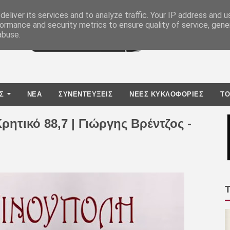
eliver its services and to analyze traffic. Your IP address and 
ormance and security metrics to ensure quality of service, gen
abuse.
Σ
ΝΕΑ
ΣΥΝΕΝΤΕΥΞΕΙΣ
ΝΕΕΣ ΚΥΚΛΟΦΟΡΙΕΣ
TO
ητικό 88,7 | Γιώργης Βρέντζος -