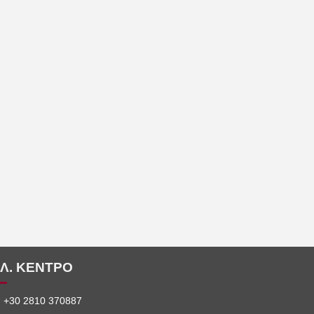
Λ. ΚΕΝΤΡΟ
: +30 2810 370887