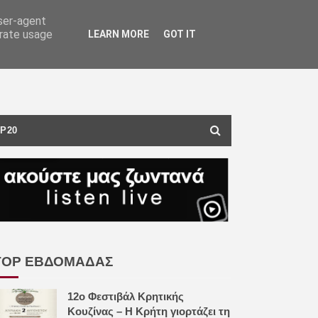
user-agent
erate usage
LEARN MORE
GOT IT
P20
TOP ΕΒΔΟΜΑΔΑΣ
12ο Φεστιβάλ Κρητικής
Κουζίνας – Η Κρήτη γιορτάζει τη