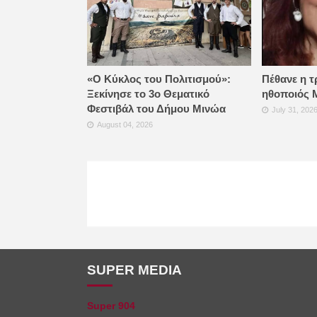
«Ο Κύκλος του Πολιτισμού»:
Πέθανε η τ
Ξεκίνησε το 3ο Θεματικό
ηθοποιός 
Φεστιβάλ του Δήμου Μινώα
July 31, 202
August 04, 2026
SUPER MEDIA
Super 904