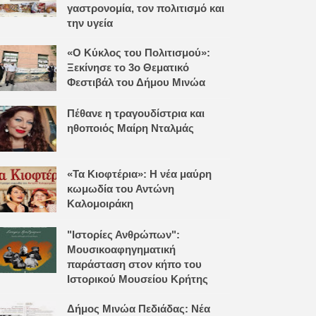
γαστρονομία, τον πολιτισμό και
την υγεία
«Ο Κύκλος του Πολιτισμού»:
Ξεκίνησε το 3ο Θεματικό
Φεστιβάλ του Δήμου Μινώα
Πέθανε η τραγουδίστρια και
ηθοποιός Μαίρη Νταλμάς
«Τα Κιοφτέρια»: Η νέα μαύρη
κωμωδία του Αντώνη
Καλομοιράκη
"Ιστορίες Ανθρώπων":
Μουσικοαφηγηματική
παράσταση στον κήπο του
Ιστορικού Μουσείου Κρήτης
Δήμος Μινώα Πεδιάδας: Νέα