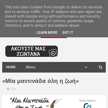
-
This site uses cookies from Google to deliver its services
and to analyze traffic. Your IP address and user-agent are
shared with Google along with performance and security
metrics to ensure quality of service, generate usage
statistics, and to detect and address abuse.
LEARN MORE
GOT IT
HOME
«Μία μαντινάδα όλη η ζωή»
ΝΕΑ