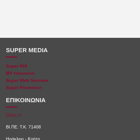
SUPER MEDIA
Super 904
MY television
Super Web Services
Super Promotion
ΕΠΙΚΟΙΝΩΝΙΑ
Οδός Η
ΒΙ.ΠΕ. Τ.Κ. 71408
Ηράκλειο - Κρήτη