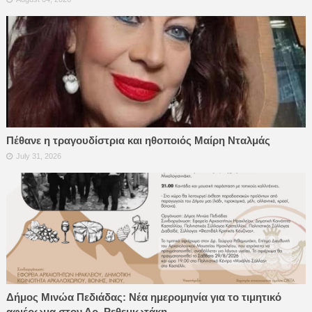
Πέθανε η τραγουδίστρια και ηθοποιός Μαίρη Νταλμάς
July 31, 2026
Δήμος Μινώα Πεδιάδας: Νέα ημερομηνία για το τιμητικό
αφιέρωμα στον Δρ. Ρεθεμιωτάκη