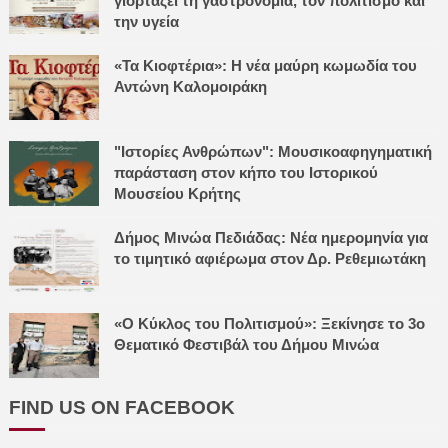
γιορτάζει τη γαστρονομία, τον πολιτισμό και
την υγεία
«Τα Κιοφτέρια»: Η νέα μαύρη κωμωδία του
Αντώνη Καλομοιράκη
"Ιστορίες Ανθρώπων": Μουσικοαφηγηματική
παράσταση στον κήπο του Ιστορικού
Μουσείου Κρήτης
Δήμος Μινώα Πεδιάδας: Νέα ημερομηνία για
το τιμητικό αφιέρωμα στον Δρ. Ρεθεμιωτάκη
«Ο Κύκλος του Πολιτισμού»: Ξεκίνησε το 3ο
Θεματικό Φεστιβάλ του Δήμου Μινώα
FIND US ON FACEBOOK