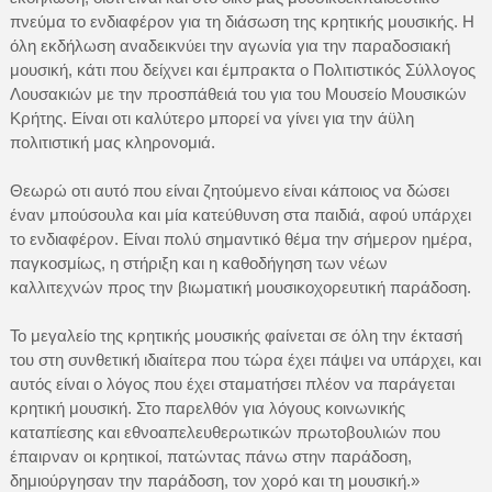
πνεύμα το ενδιαφέρον για τη διάσωση της κρητικής μουσικής. Η
όλη εκδήλωση αναδεικνύει την αγωνία για την παραδοσιακή
μουσική, κάτι που δείχνει και έμπρακτα ο Πολιτιστικός Σύλλογος
Λουσακιών με την προσπάθειά του για του Μουσείο Μουσικών
Κρήτης. Είναι οτι καλύτερο μπορεί να γίνει για την άϋλη
πολιτιστική μας κληρονομιά.
Θεωρώ οτι αυτό που είναι ζητούμενο είναι κάποιος να δώσει
έναν μπούσουλα και μία κατεύθυνση στα παιδιά, αφού υπάρχει
το ενδιαφέρον. Είναι πολύ σημαντικό θέμα την σήμερον ημέρα,
παγκοσμίως, η στήριξη και η καθοδήγηση των νέων
καλλιτεχνών προς την βιωματική μουσικοχορευτική παράδοση.
Το μεγαλείο της κρητικής μουσικής φαίνεται σε όλη την έκτασή
του στη συνθετική ιδιαίτερα που τώρα έχει πάψει να υπάρχει, και
αυτός είναι ο λόγος που έχει σταματήσει πλέον να παράγεται
κρητική μουσική. Στο παρελθόν για λόγους κοινωνικής
καταπίεσης και εθνοαπελευθερωτικών πρωτοβουλιών που
έπαιρναν οι κρητικοί, πατώντας πάνω στην παράδοση,
δημιούργησαν την παράδοση, τον χορό και τη μουσική.»