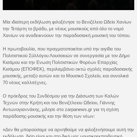
Μία ιδιαίτερη εκδήλωση φιλοξένησε το Βενιζέλειο Ωδείο Χανίων
την Τετάρτη το βράδυ, με νέους μουσικούς από όλο το νομό
Χανίων να αναδεικνύουν την παραδοσιακή μουσική του τόπου.
Η πρωτοβουλία, που πραγματοποιείται υπό την αιγίδα του
Πολιτιστικού Σύλλόγου Λουσακιών σε συνεργασία με τον Δήμο
Κισάμου και την Ενωση Πολιτιστικών Φορέων Επαρχίας
Κισάμου (ΕΠΟΦΕΚ), περιλαμβάνει οκτώ σχολές παραδοσιακής
μουσικής, μεταξύ αυτών και το Μουσικό Σχολείο, και συνολικά
70 νέους καλλιτέχνες.
Ο πρόεδρος του Συνδέσμου για την Διάσωση των Καλών
Τεχνών στην Κρήτη και του Βενιζέλειου Ωδείου, Γιάννης
Αντωνογιαννάκης, μίλησε στο zarpanews.gr για τη σχέση
παράδοσης-μουσικής και την θέση των νέων:
«Δεν θα μπορούσαμε να αρνηθούμε να φιλοξενήσουμε αυτή την
εκδήλωση, διότι είναι και στο δικό μας μουσικοεκπαιδευτικό