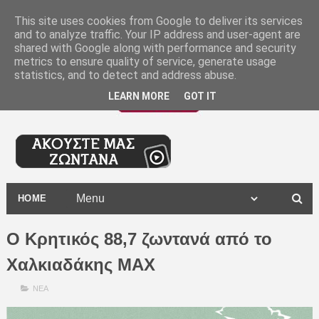
-
This site uses cookies from Google to deliver its services
and to analyze traffic. Your IP address and user-agent are
shared with Google along with performance and security
metrics to ensure quality of service, generate usage
statistics, and to detect and address abuse.
LEARN MORE
GOT IT
HOME
Ο Κρητικός 88,7 ζωντανά από το
Χαλκιαδάκης MAX
ΝΕΑ