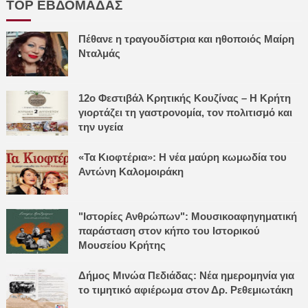
TOP ΕΒΔΟΜΑΔΑΣ
Πέθανε η τραγουδίστρια και ηθοποιός Μαίρη
Νταλμάς
12ο Φεστιβάλ Κρητικής Κουζίνας – Η Κρήτη
γιορτάζει τη γαστρονομία, τον πολιτισμό και
την υγεία
«Τα Κιοφτέρια»: Η νέα μαύρη κωμωδία του
Αντώνη Καλομοιράκη
"Ιστορίες Ανθρώπων": Μουσικοαφηγηματική
παράσταση στον κήπο του Ιστορικού
Μουσείου Κρήτης
Δήμος Μινώα Πεδιάδας: Νέα ημερομηνία για
το τιμητικό αφιέρωμα στον Δρ. Ρεθεμιωτάκη