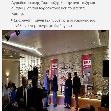
Αγροδιατροφικής Σύμπραξης και την ανάπτυξη και
αναβάθμιση του Αγροδιατροφικού τομέα στην
Κρήτη).
Σμαραγδή Γιάννη
(Σκηνοθέτης & σεναριογράφος
μεγάλων κινηματογραφικών έργων)