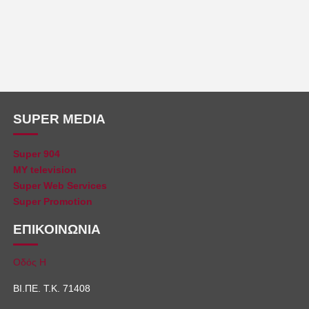
SUPER MEDIA
Super 904
MY television
Super Web Services
Super Promotion
ΕΠΙΚΟΙΝΩΝΙΑ
Οδός Η
ΒΙ.ΠΕ. Τ.Κ. 71408