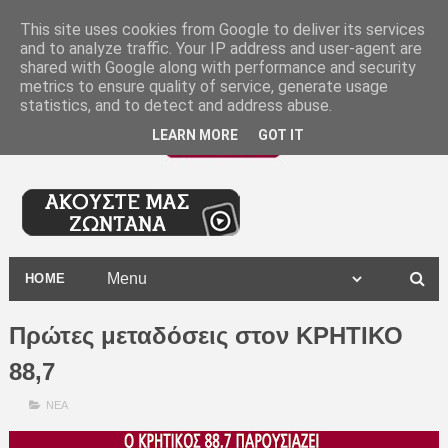
-
This site uses cookies from Google to deliver its services
and to analyze traffic. Your IP address and user-agent are
shared with Google along with performance and security
metrics to ensure quality of service, generate usage
statistics, and to detect and address abuse.
LEARN MORE
GOT IT
HOME
Πρώτες μεταδόσεις στον ΚΡΗΤΙΚΟ
88,7
ΝΕΑ