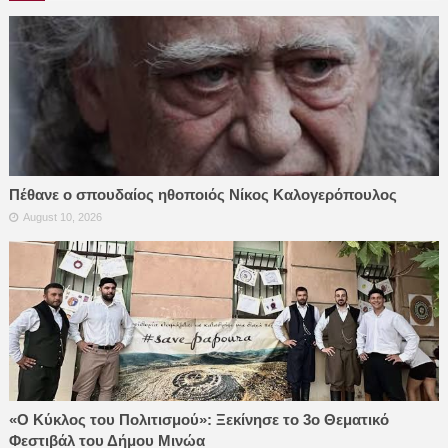
Πέθανε ο σπουδαίος ηθοποιός Νίκος Καλογερόπουλος
August 10, 2026
«Ο Κύκλος του Πολιτισμού»: Ξεκίνησε το 3ο Θεματικό
Φεστιβάλ του Δήμου Μινώα