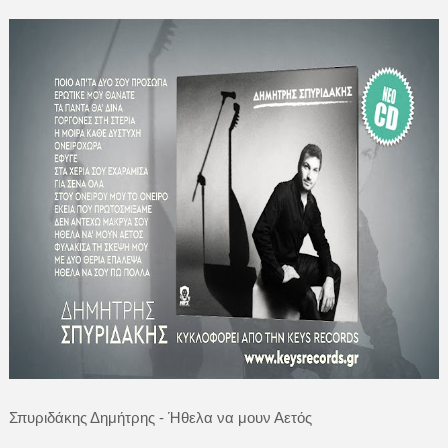
Σπυριδάκης Δημήτρης - Ήθελα να μουν Αετός