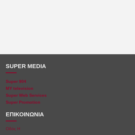
SUPER MEDIA
Super 904
MY television
Super Web Services
Super Promotion
ΕΠΙΚΟΙΝΩΝΙΑ
Οδός Η