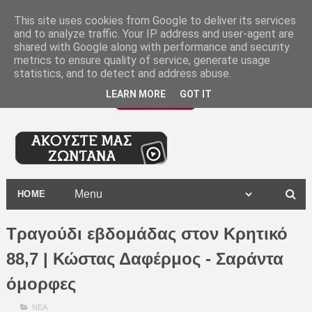
-
This site uses cookies from Google to deliver its services
and to analyze traffic. Your IP address and user-agent are
shared with Google along with performance and security
metrics to ensure quality of service, generate usage
statistics, and to detect and address abuse.
LEARN MORE
GOT IT
HOME
Τραγούδι εβδομάδας στον Κρητικό
88,7 | Κώστας Δαφέρμος - Σαράντα
όμορφες
ΝΕΑ