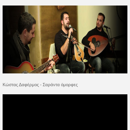
Κώστας Δαφέρμος - Σαράντα όμορφες