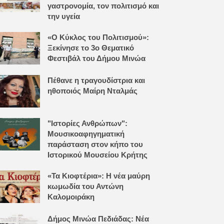
γαστρονομία, τον πολιτισμό και
την υγεία
«Ο Κύκλος του Πολιτισμού»:
Ξεκίνησε το 3ο Θεματικό
Φεστιβάλ του Δήμου Μινώα
Πέθανε η τραγουδίστρια και
ηθοποιός Μαίρη Νταλμάς
"Ιστορίες Ανθρώπων":
Μουσικοαφηγηματική
παράσταση στον κήπο του
Ιστορικού Μουσείου Κρήτης
«Τα Κιοφτέρια»: Η νέα μαύρη
κωμωδία του Αντώνη
Καλομοιράκη
Δήμος Μινώα Πεδιάδας: Νέα