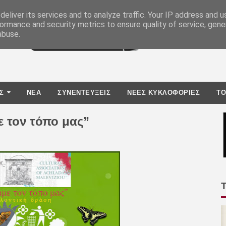
eliver its services and to analyze traffic. Your IP address and 
ormance and security metrics to ensure quality of service, gen
abuse.
Σ
ΝΕΑ
ΣΥΝΕΝΤΕΥΞΕΙΣ
ΝΕΕΣ ΚΥΚΛΟΦΟΡΙΕΣ
TO
 τον τόπο μας”