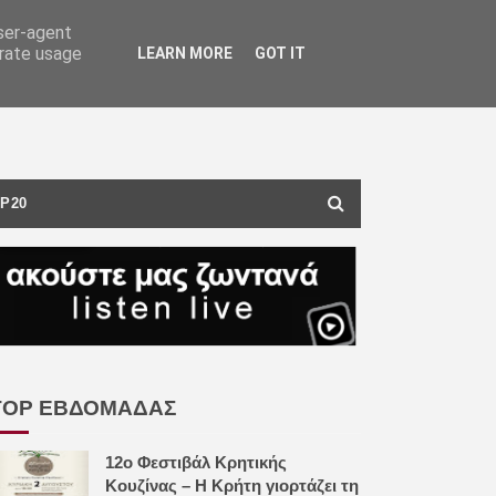
user-agent
erate usage
LEARN MORE
GOT IT
P20
TOP ΕΒΔΟΜΑΔΑΣ
12ο Φεστιβάλ Κρητικής
Κουζίνας – Η Κρήτη γιορτάζει τη