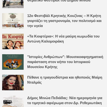
Θεματικό Φεστιβάλ του Δήμου Μινώα
12ο Φεστιβάλ Κρητικής Κουζίνας – Η Κρήτη
γιορτάζει τη γαστρονομία, τον πολιτισμό και
την υγεία
«Τα Κιοφτέρια»: Η νέα μαύρη κωμωδία του
Αντώνη Καλομοιράκη
"Ιστορίες Ανθρώπων": Μουσικοαφηγηματική
παράσταση στον κήπο του Ιστορικού
Μουσείου Κρήτης
Πέθανε η τραγουδίστρια και ηθοποιός Μαίρη
Νταλμάς
Δήμος Μινώα Πεδιάδας: Νέα ημερομηνία για
το τιμητικό αφιέρωμα στον Δρ. Ρεθεμιωτάκη