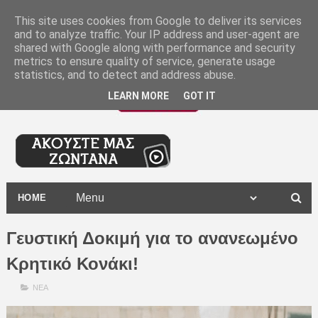
-
This site uses cookies from Google to deliver its services
and to analyze traffic. Your IP address and user-agent are
shared with Google along with performance and security
metrics to ensure quality of service, generate usage
statistics, and to detect and address abuse.
LEARN MORE
GOT IT
HOME
Γευστική Δοκιμή για το ανανεωμένο
Κρητικό Κονάκι!
ΝΕΑ