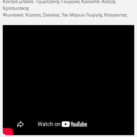
Κοντρα μπασο: Τζωρτζάκης Γεωργιος Κρουστά: Αλέξης
Κριτσωτάκης
Φωνητικά: Κώστας Σκουλας Του Μύρων Γιωργής Νταγιαντας