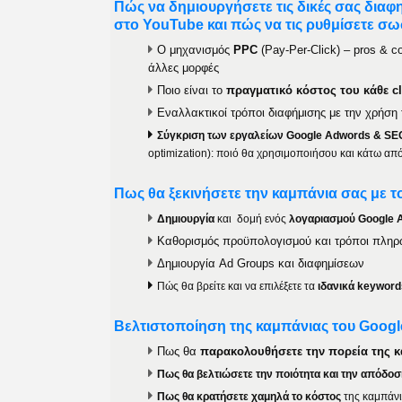
Πώς να δημιουργήσετε τις δικές σας διαφ
στο YouTube και πώς να τις ρυθμίσετε σω
Ο μηχανισμός
PPC
(Pay-Per-Click) – pros & c
άλλες μορφές
Ποιο είναι το
πραγματικό κόστος του κάθε cl
Εναλλακτικοί τρόποι διαφήμισης με την χρήσ
Σύγκριση των εργαλείων Google Adwords & SE
optimization): ποιό θα χρησιμοποιήσου και κάτω απ
Πως θα ξεκινήσετε την καμπάνια σας με 
Δημιουργία
και δομή ενός
λογαριασμού
Google 
Καθορισμός προϋπολογισμού και τρόποι πλη
Δημιουργία Ad Groups και διαφημίσεων
Πώς θα βρείτε και να επιλέξετε τα
ιδανικά keyword
Βελτιστοποίηση της καμπάνιας του Goog
Πως θα
παρακολουθήσετε
την πορεία της 
Πως θα βελτιώσετε την ποιότητα και την απόδοσ
Πως θα κρατήσετε χαμηλά το κόστος
της καμπάν