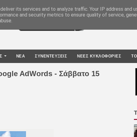
eliver its services and to analyze traffic. Your IP address and 
ormance and security metrics to ensure quality of service, gen
abuse.
Σ
ΝΕΑ
ΣΥΝΕΝΤΕΥΞΕΙΣ
ΝΕΕΣ ΚΥΚΛΟΦΟΡΙΕΣ
TO
oogle AdWords - Σάββατο 15
ο