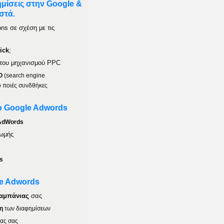
ημίσεις στην Google &
στά.
ons σε σχέση με τις
ick
;
η του μηχανισμού PPC
O
(search engine
ό ποιές συνδθήκες
το Google Adwords
AdWords
ρωμής
s
le Adwords
καμπάνιας
σας
η
των διαφημίσεων
ιας σας