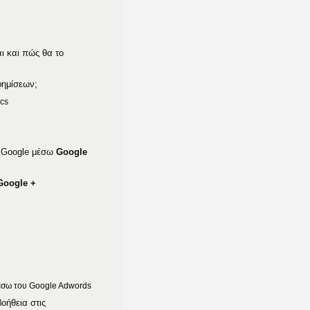
ι και πώς θα το
φημίσεων;
ics
ς Google μέσω
Google
Google +
μέσω του Google Adwords
βοήθεια στις