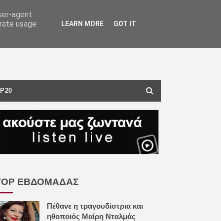
user-agent
erate usage
LEARN MORE
GOT IT
P20
TOP ΕΒΔΟΜΑΔΑΣ
Πέθανε η τραγουδίστρια και
ηθοποιός Μαίρη Νταλμάς