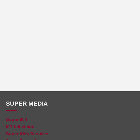
SUPER MEDIA
Super 904
MY television
Super Web Services