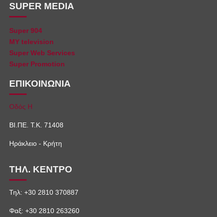
SUPER MEDIA
Super 904
MY television
Super Web Services
Super Promotion
ΕΠΙΚΟΙΝΩΝΙΑ
Οδός Η
ΒΙ.ΠΕ. Τ.Κ. 71408
Ηράκλειο - Κρήτη
ΤΗΛ. ΚΕΝΤΡΟ
Τηλ: +30 2810 370887
Φαξ: +30 2810 263260