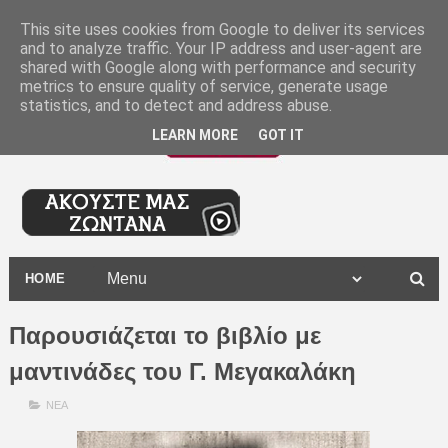
-
This site uses cookies from Google to deliver its services
and to analyze traffic. Your IP address and user-agent are
shared with Google along with performance and security
metrics to ensure quality of service, generate usage
statistics, and to detect and address abuse.
LEARN MORE
GOT IT
HOME
Παρουσιάζεται το βιβλίο με
μαντινάδες του Γ. Μεγακαλάκη
ΝΕΑ