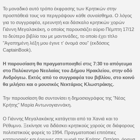
Το μοναδικό αυτό τρόπο έκφρασης των Κρητικών στην
προσπάθειά τους να περιγράψουν κάθε συναίσθημα. Ο λόγος
για το συγγραφέα, ερευνητή και δάσκαλο κρητικών χορών
Γιάννη Μεγαλακάκη, ο οποίος παρουσιάζει αύριο Πέμπτη 17/12
το δεύτερο βιβλίο του με μαντινάδες, το οποίο έχει τίτλο
"Αγαπημένη λέξη μου έγινε τ' όνομά σου" (εκδόσεις
CaptainBook).
Η παρουσίαση θα πραγματοποιηθεί στις 7:30 το απόγευμα
στο Πολύκεντρο Νεολαίας του Δήμου Ηρακλείου, στην οδό
Ανδρόγεω. Εκτός από το συγγραφέα του βιβλίου, στο κοινό
θα μιλήσει και ο μουσικός Νεκτάριος Κλωστράκης.
Την παρουσίαση θα συντονίσει η δημοσιογράφος της "Νέας
Κρήτης" Μαρία Αντωνογιαννάκη.
Ο Γιάννης Μεγαλακάκης κατάγεται από τα Χανιά και το
Ρέθυμνο. Ξεκίνησε να διδάσκει κρητικούς χορούς σε διάφορους
πολιτιστικούς φορείς το 1994. Πραγματοποιεί επιτόπιες
καταγραφές και έρευνες στα χωριά της Κρήτης. Ωστόσο, όραμα