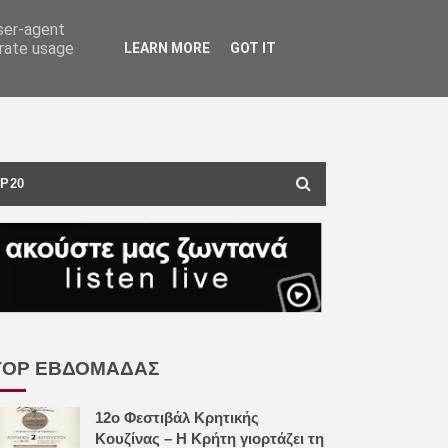
user-agent
erate usage
LEARN MORE
GOT IT
P20
TOP ΕΒΔΟΜΑΔΑΣ
12ο Φεστιβάλ Κρητικής
Κουζίνας – Η Κρήτη γιορτάζει τη