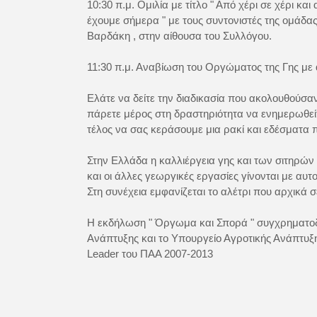
10:30 π.μ. Ομιλία με τίτλο " Από χέρι σε χέρι κα
έχουμε σήμερα " με τους συντονιστές της ομάδ
Βαρδάκη , στην αίθουσα του Συλλόγου.
11:30 π.μ. Αναβίωση του Οργώματος της Γης με 
Ελάτε να δείτε την διαδικασία που ακολουθούσαν
πάρετε μέρος στη δραστηριότητα να ενημερωθείτε γ
τέλος να σας κεράσουμε μια ρακί και εδέσματα π
Στην Ελλάδα η καλλιέργεια γης και των σιτηρών 
και οι άλλες γεωργικές εργασίες γίνονται με αυτ
Στη συνέχεια εμφανίζεται το αλέτρι που αρχικά 
Η εκδήλωση " Όργωμα και Σπορά " συγχρηματοδ
Ανάπτυξης και το Υπουργείο Αγροτικής Ανάπτυξη
Leader του ΠΑΑ 2007-2013