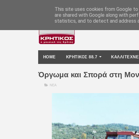
-
This site uses cookies from Google to d
are shared with Google along with perf
statistics, and to detect and address 
HOME
ΚΡΗΤΙΚΟΣ 88.7
ΚΑΛΛΙΤΕΧΝΕ
Όργωμα και Σπορά στη Μον
ΝΕΑ