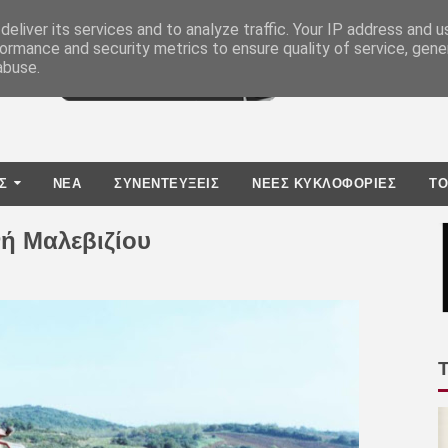
eliver its services and to analyze traffic. Your IP address and 
ormance and security metrics to ensure quality of service, gen
abuse.
Σ
ΝΕΑ
ΣΥΝΕΝΤΕΥΞΕΙΣ
ΝΕΕΣ ΚΥΚΛΟΦΟΡΙΕΣ
TO
ή Μαλεβιζίου