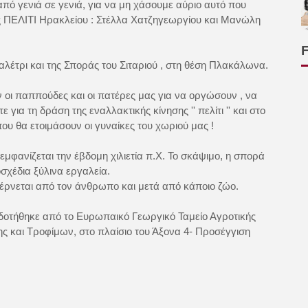
ι από γενιά σε γενιά, για να μη χάσουμε αύριο αυτό που
ας ΠΕΛΙΤΙ Ηρακλείου : Στέλλα Χατζηγεωργίου και Μανώλη
αλέτρι και της Σποράς του Σιταριού , στη θέση Πλακάλωνα.
 οι παππούδες και οι πατέρες μας για να οργώσουν , να
ια τη δράση της εναλλακτικής κίνησης '' πελίτι '' και στο
ου θα ετοιμάσουν οι γυναίκες του χωριού μας !
εμφανίζεται την έβδομη χιλιετία π.Χ. Το σκάψιμο, η σπορά
οσχέδια ξύλινα εργαλεία.
σέρνεται από τον άνθρωπο και μετά από κάποιο ζώο.
οτήθηκε από το Ευρωπαικό Γεωργικό Ταμείο Αγροτικής
ς και Τροφίμων, στο πλαίσιο του Άξονα 4- Προσέγγιση