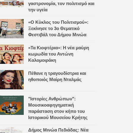
γαστρονομία, τον πολιτισμό και
την υγεία
«Ο Κύκλος του Πολιτισμού»:
Ξεκίνησε το 3ο Θεματικό
Φεστιβάλ του Δήμου Μινώα
«Τα Κιοφτέρια»: Η νέα μαύρη
κωμωδία του Αντώνη
Καλομοιράκη
Πέθανε η τραγουδίστρια και
ηθοποιός Μαίρη Νταλμάς
"Ιστορίες Ανθρώπων":
Μουσικοαφηγηματική
παράσταση στον κήπο του
Ιστορικού Μουσείου Κρήτης
Δήμος Μινώα Πεδιάδας: Νέα