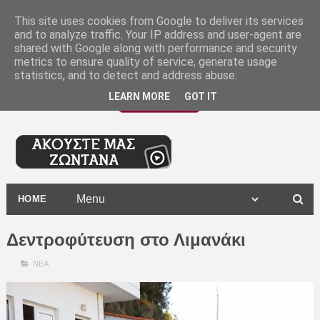
-
This site uses cookies from Google to deliver its services
and to analyze traffic. Your IP address and user-agent are
shared with Google along with performance and security
metrics to ensure quality of service, generate usage
statistics, and to detect and address abuse.
LEARN MORE
GOT IT
HOME
Δεντροφύτευση στο Λιμανάκι
ΝΕΑ