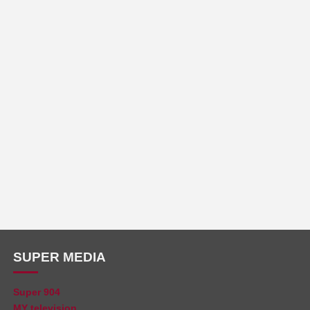
SUPER MEDIA
Super 904
MY television