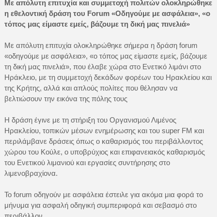
Με απόλυτη επιτυχία και συμμετοχή πολιτών ολοκληρώθηκε
η εθελοντική δράση του Forum «Οδηγούμε με ασφάλεια», «ο
τόπος μας είμαστε εμείς, βάζουμε τη δική μας πινελιά»
Με απόλυτη επιτυχία ολοκληρώθηκε σήμερα η δράση forum
«οδηγούμε με ασφάλεια», «ο τόπος μας είμαστε εμείς, βάζουμε
τη δική μας πινελιά», που έλαβε χώρα στο Ενετικό λιμάνι στο
Ηράκλειο, με τη συμμετοχή δεκάδων φορέων του Ηρακλείου και
της Κρήτης, αλλά και απλούς πολίτες που θέλησαν να
βελτιώσουν την εικόνα της πόλης τους
Η δράση έγινε με τη στήριξη του Οργανισμού Λιμένος
Ηρακλείου, τοπικών μέσων ενημέρωσης και του super FM και
περιλάμβανε δράσεις όπως ο καθαρισμός του περιβάλλοντος
χώρου του Κούλε, ο υποβρύχιος και επιφανειακός καθαρισμός
του Ενετικού λιμανιού και εργασίες συντήρησης στο
λιμενοβραχίονα.
Το forum οδηγούν με ασφάλεια έστειλε για ακόμα μια φορά το
μήνυμα για ασφαλή οδηγική συμπεριφορά και σεβασμό στο
περιβάλλον.