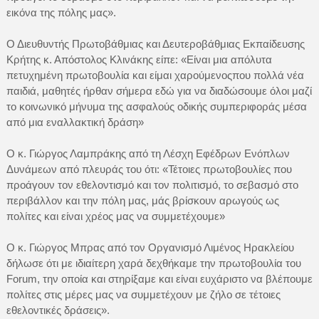
εικόνα της πόλης μας».
Ο Διευθυντής Πρωτοβάθμιας και Δευτεροβάθμιας Εκπαίδευσης
Κρήτης κ. Απόστολος Κλινάκης είπε: «Είναι μια απόλυτα
πετυχημένη πρωτοβουλία και είμαι χαρούμενοςπου πολλά νέα
παιδιά, μαθητές ήρθαν σήμερα εδώ για να διαδώσουμε όλοι μαζί
το κοινωνικό μήνυμα της ασφαλούς οδικής συμπεριφοράς μέσα
από μια εναλλακτική δράση»
Ο κ. Γιώργος Λαμπράκης από τη Λέσχη Εφέδρων Ενόπλων
Δυνάμεων από πλευράς του ότι: «Τέτοιες πρωτοβουλίες που
προάγουν τον εθελοντισμό και τον πολιτισμό, το σεβασμό στο
περιβάλλον και την πόλη μας, μάς βρίσκουν αρωγούς ως
πολίτες και είναι χρέος μας να συμμετέχουμε»
Ο κ. Γιώργος Μπρας από τον Οργανισμό Λιμένος Ηρακλείου
δήλωσε ότι με ιδιαίτερη χαρά δεχθήκαμε την πρωτοβουλία του
Forum, την οποία και στηρίξαμε και είναι ευχάριστο να βλέπουμε
πολίτες στις μέρες μας να συμμετέχουν με ζήλο σε τέτοιες
εθελοντικές δράσεις».