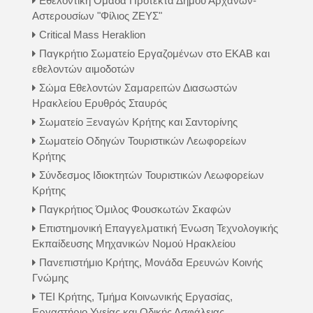
Εθελοντική Ομάδα Προτέκτα Δήμου Αρχανών-
Αστερουσίων "Φίλιος ΖΕΥΣ"
Critical Mass Heraklion
Παγκρήτιο Σωματείο Εργαζομένων στο ΕΚΑΒ και
εθελοντών αιμοδοτών
Σώμα Εθελοντών Σαμαρειτών Διασωστών
Ηρακλείου Ερυθρός Σταυρός
Σωματείο Ξεναγών Κρήτης και Σαντορίνης
Σωματείο Οδηγών Τουριστικών Λεωφορείων
Κρήτης
Σύνδεσμος Ιδιοκτητών Τουριστικών Λεωφορείων
Κρήτης
Παγκρήτιος Όμιλος Φουσκωτών Σκαφών
Επιστημονική Επαγγελματική Ένωση Τεχνολογικής
Εκπαίδευσης Μηχανικών Νομού Ηρακλείου
Πανεπιστήμιο Κρήτης, Μονάδα Ερευνών Κοινής
Γνώμης
ΤΕΙ Κρήτης, Τμήμα Κοινωνικής Εργασίας,
Εργαστήριο Υγείας και Οδικής Ασφάλειας