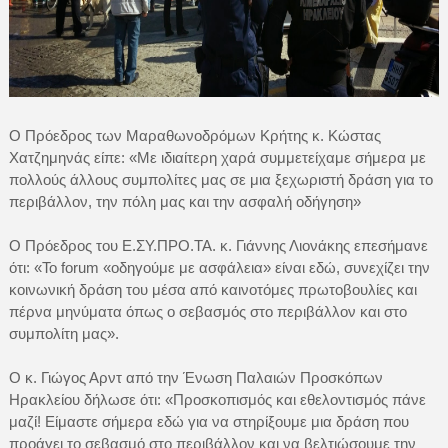
Ο Πρόεδρος των Μαραθωνοδρόμων Κρήτης κ. Κώστας
Χατζημηνάς είπε: «Με ιδιαίτερη χαρά συμμετείχαμε σήμερα με
πολλούς άλλους συμπολίτες μας σε μια ξεχωριστή δράση για το
περιβάλλον, την πόλη μας και την ασφαλή οδήγηση»
Ο Πρόεδρος του Ε.ΣΥ.ΠΡΟ.ΤΑ. κ. Γιάννης Λιονάκης επεσήμανε
ότι: «Το forum «οδηγούμε με ασφάλεια» είναι εδώ, συνεχίζει την
κοινωνική δράση του μέσα από καινοτόμες πρωτοβουλίες και
πέρνα μηνύματα όπως ο σεβασμός στο περιβάλλον και στο
συμπολίτη μας».
Ο κ. Γιώγος Αρντ από την Ένωση Παλαιών Προσκόπων
Ηρακλείου δήλωσε ότι: «Προσκοπισμός και εθελοντισμός πάνε
μαζί! Είμαστε σήμερα εδώ για να στηρίξουμε μια δράση που
προάγει το σεβασμό στο περιβάλλον και να βελτιώσουμε την