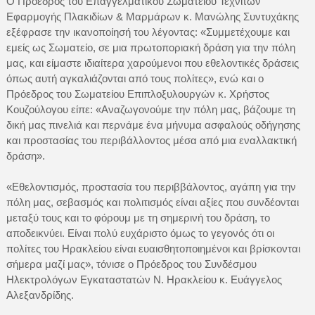
Ο Πρόεδρος του Επαγγελματικού Σωματείου Τεχνιτών
Εφαρμογής Πλακιδίων & Μαρμάρων κ. Μανώλης Συντυχάκης
εξέφρασε την ικανοποίησή του λέγοντας: «Συμμετέχουμε και
εμείς ως Σωματείο, σε μια πρωτοποριακή δράση για την πόλη
μας, και είμαστε ιδιαίτερα χαρούμενοι που εθελοντικές δράσεις
όπως αυτή αγκαλιάζονται από τους πολίτες», ενώ και ο
Πρόεδρος του Σωματείου Επιπλοξυλουργών κ. Χρήστος
Κουζούλογου είπε: «Αναζωγονούμε την πόλη μας, βάζουμε τη
δική μας πινελιά και περνάμε ένα μήνυμα ασφαλούς οδήγησης
και προστασίας του περιβάλλοντος μέσα από μια εναλλακτική
δράση».
«Εθελοντισμός, προστασία του περιββάλοντος, αγάπη για την
πόλη μας, σεβασμός και πολιτισμός είναι αξίες που συνδέονται
μεταξύ τους και το φόρουμ με τη σημερινή του δράση, το
αποδεικνύει. Είναι πολύ ευχάριστο όμως το γεγονός ότι οι
πολίτες του Ηρακλείου είναι ευαισθητοποιημένοι και βρίσκονται
σήμερα μαζί μας», τόνισε ο Πρόεδρος του Συνδέσμου
Ηλεκτρολόγων Εγκαταστατών Ν. Ηρακλείου κ. Ευάγγελος
Αλεξανδρίδης.