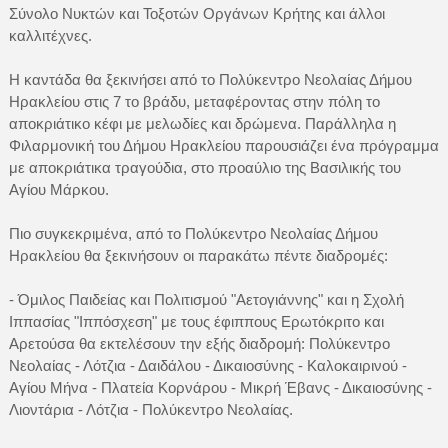
Σύνολο Νυκτών και Τοξοτών Οργάνων Κρήτης και άλλοι
καλλιτέχνες.
Η καντάδα θα ξεκινήσει από το Πολύκεντρο Νεολαίας Δήμου
Ηρακλείου στις 7 το βράδυ, μεταφέροντας στην πόλη το
αποκριάτικο κέφι με μελωδίες και δρώμενα. Παράλληλα η
Φιλαρμονική του Δήμου Ηρακλείου παρουσιάζει ένα πρόγραμμα
με αποκριάτικα τραγούδια, στο προαύλιο της Βασιλικής του
Αγίου Μάρκου.
Πιο συγκεκριμένα, από το Πολύκεντρο Νεολαίας Δήμου
Ηρακλείου θα ξεκινήσουν οι παρακάτω πέντε διαδρομές:
- Όμιλος Παιδείας και Πολιτισμού "Αετογιάννης" και η Σχολή
Ιππασίας "Ιππόσχεση" με τους έφιππους Ερωτόκριτο και
Αρετούσα θα εκτελέσουν την εξής διαδρομή: Πολύκεντρο
Νεολαίας - Λότζια - Δαιδάλου - Δικαιοσύνης - Καλοκαιρινού -
Αγίου Μήνα - Πλατεία Κορνάρου - Μικρή Έβανς - Δικαιοσύνης -
Λιοντάρια - Λότζια - Πολύκεντρο Νεολαίας.