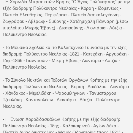
- Η Χορωδία Μικρασιατών Κρήτης "Ο Άγιος Πολύκαρπος" με την
εξής διαδρομή: Πολύκεντρο Νεολαίας - Κοραή - Ιδομενέως -
Πλατεία Ελευθερίας, Περιφέρεια - Πλατεία Δασκαλογιάννη -
Ζωγράφου - Αβέρωφ - Σμύρνης - Χατζημιχάλη Γιάνναρη (μέσω
υπολοίπου Μικρής Έβανς) - Δικαιοσύνης - Λιοντάρια - Λότζια -
Πολύκεντρο Νεολαίας.
- Το Μουσικό Σχολείο και το Καλλιτεχνικό Γυμνάσιο με την εξής
διαδρομή: Πολύκεντρο Νεολαίας -1821 - Κατεχάκη - Αργυράκη -
Ίδης-1866 - Γιαννιτσών - Μικρή Έβανς - Λιοντάρια - Λότζια -
Πολύκεντρο Νεολαίας.
- Το Σύνολο Νυκτών και Τοξοτών Οργάνων Κρήτης με την εξής
διαδρομή: Πολύκεντρο Νεολαίας - Κοραή - Δαιδάλου - Λιοντάρια
- Χάνδακος - Μιχελιδάκη - Ψαρομιλήγκων - Ταγματάρχου
Τζουλάκη - Καντανολέων - Λιοντάρια - Λότζια - Πολύκεντρο
Νεολαίας.
- Η Ένωση Χοροδιδασκάλων Κρήτης με την εξής διαδρομή:
Πολύκεντρο Νεολαίας - Ίδης - Καλοκαιρινού - Αγίων Δέκα -
Πλατεία Αγίας Αικατερίνης - Μονής Οδηγητρίας (προς 1821) -