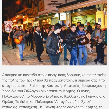
Αποκριάτικη καντάδα στους κεντρικούς δρόμους και τις πλατείες
της πόλης του Ηρακλείου θα πραγματοποιηθεί σήμερα στις 7 το
απόγευμα, στο πλαίσιο της Καστρινής Αποκριάς. Συμμετέχουν η
Χορωδία του Συλλόγου Μικρασιατών Κρήτης "Ο Άγιος
Πολύκαρπος", το Μουσικό Σχολείο, το Καλλιτεχνικό Γυμνάσιο, ο
Όμιλος Παιδείας και Πολιτισμού "Αετογιάννης", η Σχολή
Ιππασίας "Ιππόσχεση", η Ένωση Χοροδιδασκάλων Κρήτης, το