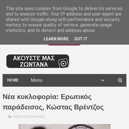
-
This site uses cookies from Google to deliver its services
and to analyze traffic. Your IP address and user-agent are
shared with Google along with performance and security
metrics to ensure quality of service, generate usage
statistics, and to detect and address abuse.
LEARN MORE
GOT IT
HOME
Νέα κυκλοφορία: Ερωτικός
παράδεισος, Κώστας Βρέντζος
ΝΕΕΣ ΚΥΚΛΟΦΟΡΙΕΣ