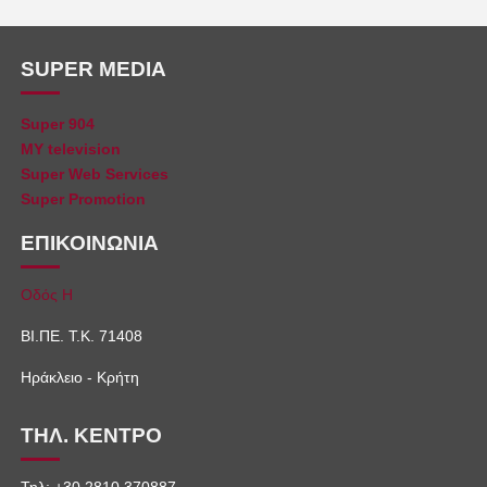
SUPER MEDIA
Super 904
MY television
Super Web Services
Super Promotion
ΕΠΙΚΟΙΝΩΝΙΑ
Οδός Η
ΒΙ.ΠΕ. Τ.Κ. 71408
Ηράκλειο - Κρήτη
ΤΗΛ. ΚΕΝΤΡΟ